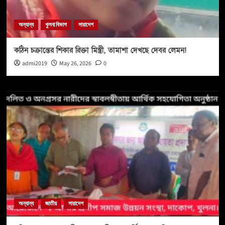
অন্যান্য
খুলনা বিভাগ
সারাদেশ
কঠিন চক্রান্তের শিকার রিক্তা মিস্ত্রী, তামাশা দেখছে দেবর লেমন!
admi2019
May 26, 2026
0
অন্যান্য
জাতীয়
সারাদেশ