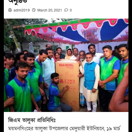
অনুষ্ঠিত
admi2019
March 20, 2021
0
জিএম ভালুকা প্রতিনিধিঃ
ময়মনসিংহের ভালুকা উপজেলার মেদুয়ারী ইউনিয়নে, ১৯ মার্চ