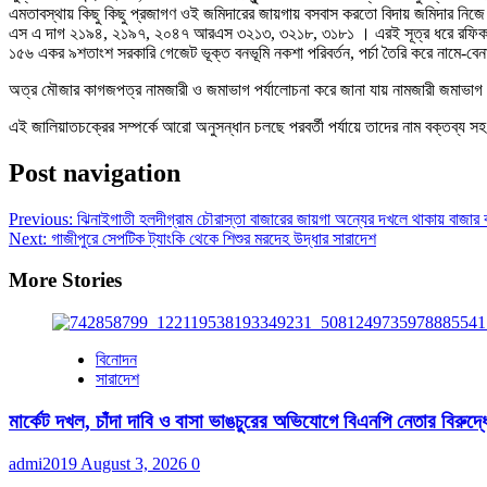
এমতাবস্থায় কিছু কিছু প্রজাগণ ওই জমিদারের জায়গায় বসবাস করতো বিদায় জমিদার ন
এস এ দাগ ২১৯৪, ২১৯৭, ২০৪৭ আরএস ৩২১৩, ৩২১৮, ৩১৮১ । এরই সূত্র ধরে রফিকউদ্দিন ম
১৫৬ একর ৯শতাংশ সরকারি গেজেট ভূক্ত বনভূমি নকশা পরিবর্তন, পর্চা তৈরি করে নামে-বেন
অত্র মৌজার কাগজপত্র নামজারী ও জমাভাগ পর্যালোচনা করে জানা যায় নামজারী জমাভাগ ক
এই জালিয়াতচক্রের সম্পর্কে আরো অনুসন্ধান চলছে পরবর্তী পর্যায়ে তাদের নাম বক্তব্য স
Post navigation
Previous:
ঝিনাইগাতী হলদীগ্রাম চৌরাস্তা বাজারের জায়গা অন্যের দখলে থাকায় বাজার
Next:
গাজীপুরে সেপটিক ট্যাংকি থেকে শিশুর মরদেহ উদ্ধার সারাদেশ
More Stories
বিনোদন
সারাদেশ
মার্কেট দখল, চাঁদা দাবি ও বাসা ভাঙচুরের অভিযোগে বিএনপি নেতার বিরুদ্ধ
admi2019
August 3, 2026
0