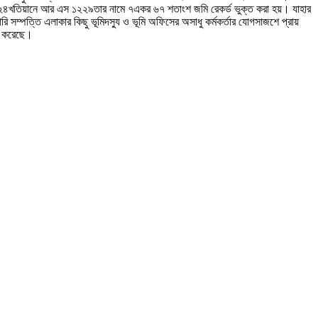
 এ ২৪খতিয়ানে আর এস ১২২৯তার নামে ৭একর ৬৭ শতাংশ জমি রেকর্ড ভুক্ত করা হয়। যাহার
পত্তি এলাকার কিছু ভূমিদস্যু ও ভূমি অফিসের অসাধু কর্মকর্তার যোগসাজশে প্রায়
াত করেছে।