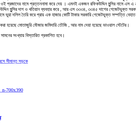
িজে ওই প্রজাদের নামে প্রত্তননামা করে দেয় । এমনই একজন রফিকউদ্দিন মুন্সির নামে এস
ুন্সির দাগ ও খতিয়ান ব্যবহার করে , আর এস ৩৩৩৪, ৩৩৪৫ দাগের গেজেটভুক্ত সরকারি সম্
ামে ভুয়া দলিল তৈরি করে প্রায় এক হাজার কোটি টাকার সরকারি গেজেটভুক্ত সম্পত্তি বেহ
রা হয়েছে মোতাজুরি মৌজার জমিদারি তৌজি , আর নাম দেয়া হয়েছে ভাওয়াল স্টেটের।
হ সামনের সংখ্যায় বিস্তারিত প্রকাশিত হবে।
 বসে সীমান্ত সড়কে
ে