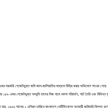
 একর সরকারি গেজেটভুক্ত জমি জাল-জালিয়াতির মাধ্যমে বিক্রি করার অভিযোগ পাওয়া গেছে
ায় ১৫৬ একর গেজেটভুক্ত বনভূমি তাদের নিজ নামে নকশা পরিবর্তন, পর্চা তৈরি এবং বিভিন্ন মৃ
না যায়, ১৯৫৬ সালের ২ এপ্রিল তারিখে বাংলাদেশ নোটিফিকেশন অনুযায়ী জমিদারি বিলুপ্ত হল