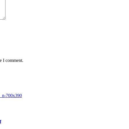
me I comment.
ে