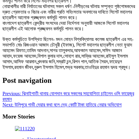
কর্মসূচী পালন করে সিলেট মহানগর ছাত্রলীগ।
নোয়াখালীর নারী নির্যাতনের ঘটনাসহ সকল ধর্ষণ -নিপীড়নের ঘটনায় সম্পৃক্ত পৃষ্ঠপোষকদের
দ্রুত গ্রেফতার ও বিচার এবং নারীর প্রতি সহিংসতার অবসানের দাবিতে সিলেট মহানগর
ছাত্রলীগ আলোক প্রজ্জ্বলন কর্মসূচি পালন করে।
বাংলাদেশ ছাত্রলীগ কেন্দ্রীয় সংসদের দেয়া নির্দেশনা অনুযায়ী আজকে সিলেট মহানগর
ছাত্রলীগ এই আলোক প্রজ্জ্বলন কর্মসূচি পালন করে।
উক্ত কর্মসূচিতে উপস্থিত ছিলেন- মদন মোহন বিশ্ববিদ্যালয় কলেজ ছাত্রলীগ এর সহ-
সভাপতি মোঃ রিজওয়ান আজাদ চৌধুরী (ইফাজ), সিলেট মহানগর ছাত্রলীগ নেতা ফুয়াদ
আহমেদ রিফাত,তামিম আদনান,সাগর তালুকদার,আফজাল আহমেদ,সাঈদ আজান
আহাদ,ফয়েজ আহমেদ,বিশাল কুমার দাস,সোহাগ রায়,সাব্বির আহমেদ,রাইসুল ইসলাম
আসাদ,আসিফ আরমান,খন্দকার জনি,সম্রাট চন্দ,রিপন পাল,আতিক সৈয়দ,ফায়েদুল
ইসলাম,রহমান জীবন,নুরুল ইসলাম হিমেল,শুভ্র সরকার,তাওহিদুর রহমান হৃদয় প্রমুখ।
Post navigation
Previous:
ঝিনাইগাতী থানায় যোগদান করে সকলের সহযোগিতা চাইলেন ওসি ফায়েজুর
রহমান
Next:
উলিপুরে গাভী দেয়ার কথা বলে দেড় কোটি টাকা হাতিয়ে নেয়ার অভিযোগ
More Stories