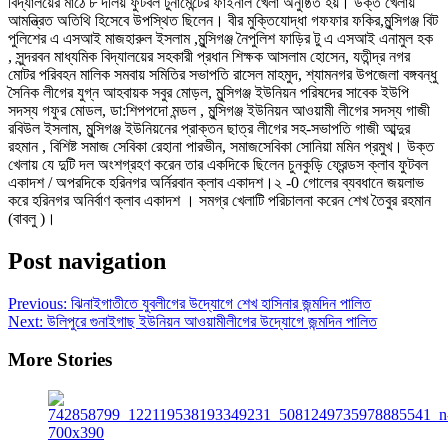
বিদ্যালয়ের মাঠে ৮ দলিয় ফুটবল টুর্নামেন্টের ফাইনাল খেলা অনুষ্ঠিত হয়। উক্ত খেলায়
আমন্ত্রিত অতিথি হিসেবে উপস্থিত ছিলেন। বীর মুক্তিযোদ্ধা গফফার ফকির,মুন্সিগঞ্জ বিট
পুলিশের এ এসআই মাজহারুল ইসলাম ,মুন্সিগঞ্জ নৈপুলিশ ফাড়ির টু এ এসআই এনামুল হক
, সুন্দরবন মাধ্যমিক বিদ্যালয়ের সহকারী প্রধান শিক্ষক আসলাম হোসেন, যতীন্দ্র নগর
মোটর পরিবহন মালিক সমবায় সমিতির সভাপতি রাসেল মাহমুদ, শ্যামনগর উপজেলা বঙ্গবন্ধু
সৈনিক লীগের যুগ্ন আহবায়ক সবুর মোড়ল, মুন্সিগঞ্জ ইউনিয়ন পরিষদের সাবেক ইউপি
সদস্য গফুর মোডল, ডা:শিপপদো মন্ডল , মুন্সিগঞ্জ ইউনিয়ন আওয়ামী লীগের সদস্য গাজী
রবিউল ইসলাম, মুন্সিগঞ্জ ইউনিয়নের প্রাক্তন ছাত্র লীগের সহ-সভাপতি গাজী আব্দুর
রহমান , বিশিষ্ট সমাজ সেবিকা রেহানা পারভীন, সমাজসেবিকা সোনিয়া মমিন প্রমুখ। উক্ত
খেলায় যে দুটি দল অংশগ্রহণ করেন তার একদিকে ছিলেন চুনকুড়ি ফ্রেন্ডস ক্লাব ফুটবল
একাদশ / অপরদিকে হরিনগর অর্নিরবান ক্লাব একাদশ।২ -0 গোলের ব্যবধানে জয়লাভ
করে হরিনগর অনির্বাণ ক্লাব একাদশ । সমগ্র খেলাটি পরিচালনা করেন শেখ তৈবুর রহমান
(বাবলু )।
Post navigation
Previous:
ঝিনাইগাতীতে যুবলীগের উদ্যোগে শেখ হাসিনার জন্মদিন পালিত
Next:
উলিপুরে গুনাইগাছ ইউনিয়ন আওয়ামীলীগের উদ্যোগে জন্মদিন পালিত
More Stories