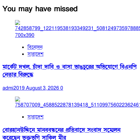
You may have missed
বিনোদন
সারাদেশ
মার্কেট দখল, চাঁদা দাবি ও বাসা ভাঙচুরের অভিযোগে বিএনপি
নেতার বিরুদ্ধে
admi2019
August 3, 2026
0
সারাদেশ
বোরহানউদ্দিনে মানববন্ধনের প্রতিবাদে সংবাদ সম্মেলন
করেছেন ভুক্তভুগি সাকিল মীর