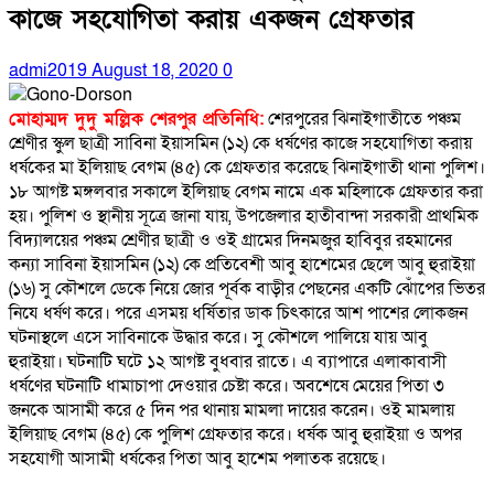
কাজে সহযোগিতা করায় একজন গ্রেফতার
admi2019
August 18, 2020
0
মোহাম্মদ দুদু মল্লিক শেরপুর প্রতিনিধি:
শেরপুরের ঝিনাইগাতীতে পঞ্চম
শ্রেণীর স্কুল ছাত্রী সাবিনা ইয়াসমিন (১২) কে ধর্ষণের কাজে সহযোগিতা করায়
ধর্ষকের মা ইলিয়াছ বেগম (৪৫) কে গ্রেফতার করেছে ঝিনাইগাতী থানা পুলিশ।
১৮ আগষ্ট মঙ্গলবার সকালে ইলিয়াছ বেগম নামে এক মহিলাকে গ্রেফতার করা
হয়। পুলিশ ও স্থানীয় সূত্রে জানা যায়, উপজেলার হাতীবান্দা সরকারী প্রাথমিক
বিদ্যালয়ের পঞ্চম শ্রেণীর ছাত্রী ও ওই গ্রামের দিনমজুর হাবিবুর রহমানের
কন্যা সাবিনা ইয়াসমিন (১২) কে প্রতিবেশী আবু হাশেমের ছেলে আবু হুরাইয়া
(১৬) সু কৌশলে ডেকে নিয়ে জোর পূর্বক বাড়ীর পেছনের একটি ঝোঁপের ভিতর
নিযে ধর্ষণ করে। পরে এসময় ধর্ষিতার ডাক চিৎকারে আশ পাশের লোকজন
ঘটনাস্থলে এসে সাবিনাকে উদ্ধার করে। সু কৌশলে পালিয়ে যায় আবু
হুরাইয়া। ঘটনাটি ঘটে ১২ আগষ্ট বুধবার রাতে। এ ব্যাপারে এলাকাবাসী
ধর্ষণের ঘটনাটি ধামাচাপা দেওয়ার চেষ্টা করে। অবশেষে মেয়ের পিতা ৩
জনকে আসামী করে ৫ দিন পর থানায় মামলা দায়ের করেন। ওই মামলায়
ইলিয়াছ বেগম (৪৫) কে পুলিশ গ্রেফতার করে। ধর্ষক আবু হুরাইয়া ও অপর
সহযোগী আসামী ধর্ষকের পিতা আবু হাশেম পলাতক রয়েছে।