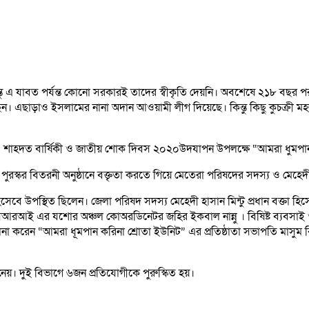
 যাবত পর্যন্ত কোনো সরকারই তাদের স্বীকৃতি দেয়নি। অবশেষে ২১৮ বছর পর বঙ্গব
ড়াও ইসলামের নানা অদান আওয়ামী লীগ দিয়েছে। কিন্তু কিছু কুচক্রী মহল বঙ্
ানের ৪৫ শাহদত বার্ষিকী ও জাতীয় শোক দিবস ২০২০উদযাপন উপলক্ষে “আমরা ধুম
পুরস্কর বিতরনী অনুষ্ঠানে বক্তৃতা করতে গিয়ে মেতেরা পরিষদের সদস্য ও মেহেদী
িসেবে উপস্থিত ছিলেন। জেলা পরিষদ সদস্য মেহেদী হাসান মিন্টু প্রধান বক্তা হ
রআই এর যশোর অঞ্চল কোঅরডিনেটর জহির ইকবাল নান্নু । বিষিষ্ট ব্যবসাই ও ই
 সঞ্চালনা করেন “আমরা ধূমপান করিনা শ্রোতা ইউনিট” এর প্রতিষ্ঠাতা সভাপতি মাস
য়। দুই বিভাগে ৬জন প্রতিযোগীকে পুরুস্কিত হয়।