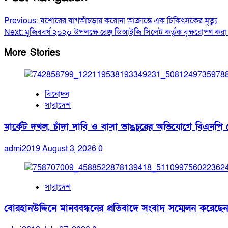
Previous:
যশোরের বাগআঁচড়ায় করোনা আক্রান্তে এক চিকিৎসকের মৃত্যু
Next:
মুজিববর্ষ ২০২০ উপলক্ষে রেঞ্জ ডিআইজি সিলেট কর্তৃক বৃক্ষরোপণ করা 
More Stories
বিনোদন
সারাদেশ
মার্কেট দখল, চাঁদা দাবি ও বাসা ভাঙচুরের অভিযোগে বিএনপি ন
admi2019
August 3, 2026
0
সারাদেশ
বোরহানউদ্দিনে মানববন্ধনের প্রতিবাদে সংবাদ সম্মেলন করেছেন