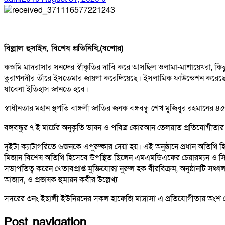
বিল্লাল হুসাইন, বিশেষ প্রতিনিধি,(যশোর)
কওমি মাদরাসার সনদের স্বীকৃতির দাবি করে আসছিল ওলামা-মাশায়েখরা, কিন্তু এ
তুরাগনদীর তীরে ইসতেমার জায়গা করেদিয়েছে। ইসলামিক ফাউন্ডেশন করেছেন। এছা
যাবেনা ইতিহাস জানতে হবে।
স্বাধীনতার মহান স্থপতি বাঙ্গলী জাতির জনক বঙ্গবন্ধু শেখ মুজিবুর রহম
বঙ্গবন্ধুর ৭ ই মার্চের অনুকৃতি ভাষন ও পবিত্র কোরআন তেলয়াত প্রতিযোগীতার 
দুইটা ক্যাটাগরিতে ৬জনকে এপুরুষ্কার দেয়া হয়। এই অনুষ্ঠানে প্রধান অতিথি হ
মিজান বিশেষ অতিথি হিসেবে উপস্থিত ছিলেন এমএমডিএফের চেয়ারম্যন ও সিআ
সভাপতিত্ব করেন খেতাবপ্রাপ্ত মুক্তিযোদ্ধা নুরুল হক বীরবিক্রম, অনুষ্ঠানটি
আজাদ, ও প্রভাষক হুমায়ন কবীর উল্লেখ্য
সদরের ৩নং ইছালী ইউনিয়নের সকল হাফেজি মাদ্রাসা এ প্রতিযোগীতায় অংশ নে
Post navigation