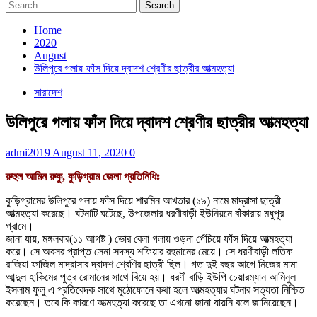
Home
2020
August
উলিপুরে গলায় ফাঁস দিয়ে দ্বাদশ শ্রেণীর ছাত্রীর আত্মহত্যা
সারাদেশ
উলিপুরে গলায় ফাঁস দিয়ে দ্বাদশ শ্রেণীর ছাত্রীর আত্মহত্যা
admi2019
August 11, 2020
0
রুহুল আমিন রুকু, কুড়িগ্রাম জেলা প্রতিনিধিঃ
কুড়িগ্রামের উলিপুরে গলায় ফাঁস দিয়ে শারমিন আখতার (১৯) নামে মাদ্রাসা ছাত্রী
আত্মহত্যা করেছে। ঘটনাটি ঘটেছে, উপজেলার ধরণীবাড়ী ইউনিয়নে বাঁকারায় মধুপুর
গ্রামে।
জানা যায়, মঙ্গলবার(১১ আগষ্ট ) ভোর বেলা গলায় ওড়না পেঁচিয়ে ফাঁস দিয়ে আত্মহত্যা
করে। সে অবসর প্রাপ্ত সেনা সদস্য শফিয়ার রহমানের মেয়ে। সে ধরণীবাড়ী লতিফ
রাজিয়া ফাজিল মাদ্রাসার দ্বাদশ শ্রেণির ছাত্রী ছিল। গত দুই বছর আগে নিজের মামা
আব্দুল হাকিমের পুত্র রোমানের সাথে বিয়ে হয়। ধরণী বাড়ি ইউপি চেয়ারম্যান আমিনুল
ইসলাম ফুলু এ প্রতিবেদক সাথে মুঠোফোনে কথা হলে আত্মহত্যার ঘটনার সত্যতা নিশ্চিত
করেছেন। তবে কি কারণে আত্মহত্যা করেছে তা এখনো জানা যায়নি বলে জানিয়েছেন।