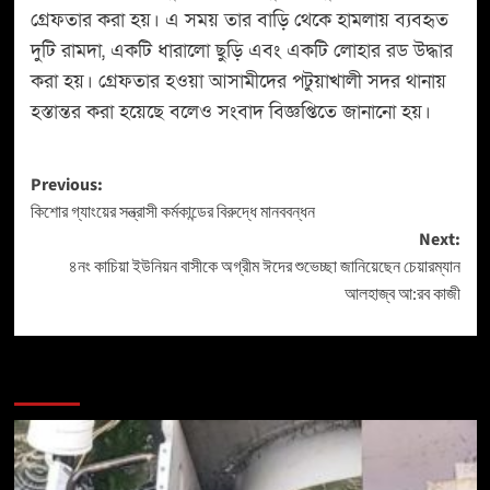
গ্রেফতার করা হয়। এ সময় তার বাড়ি থেকে হামলায় ব্যবহৃত
দুটি রামদা, একটি ধারালো ছুড়ি এবং একটি লোহার রড উদ্ধার
করা হয়। গ্রেফতার হওয়া আসামীদের পটুয়াখালী সদর থানায়
হস্তান্তর করা হয়েছে বলেও সংবাদ বিজ্ঞপ্তিতে জানানো হয়।
Previous:
কিশোর গ্যাংয়ের সন্ত্রাসী কর্মকান্ডের বিরুদ্ধে মানববন্ধন
Next:
৪নং কাচিয়া ইউনিয়ন বাসীকে অগ্রীম ঈদের শুভেচ্ছা জানিয়েছেন চেয়ারম্যান
আলহাজ্ব আ:রব কাজী
More Stories