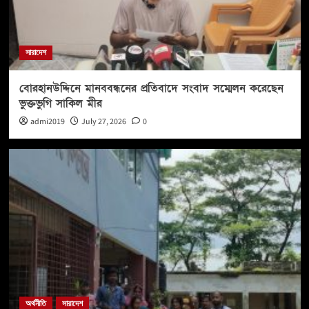
সারাদেশ
বোরহানউদ্দিনে মানববন্ধনের প্রতিবাদে সংবাদ সম্মেলন করেছেন
ভুক্তভুগি সাকিল মীর
admi2019
July 27, 2026
0
অর্থনীতি
সারাদেশ