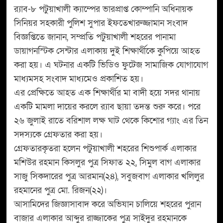
র‌্যাব-৮ পটুয়াখালী ক্যাম্পের ভারপ্রাপ্ত কোম্পানি অধিনায়ক
সিনিয়র সহকারী পুলিশ সুপার ইফতেখারুজ্জামান সংবাদ
বিজ্ঞপ্তিতে জানান, সম্প্রতি পটুয়াখালী শহরের পানামা
ডায়াগনস্টিক সেন্টার এলাকায় দুই শিক্ষার্থীকে কুপিয়ে আহত
করা হয়। এ ঘটনার একটি ভিডিও ফুটেজ সামাজিক যোগাযোগ
মাধ্যমসহ সংবাদ মাধ্যমেও প্রকাশিত হয়।
এর প্রেক্ষিতে আহত এক শিক্ষার্থীর মা বাদী হয়ে সদর থানায়
একটি মামলা দায়ের করলে র‌্যাব ছায়া তদন্ত শুরু করে। পরে
২৬ জুলাই রাতে বরিশাল লক্ষ ঘাট থেকে কিশোর গ্যাং এর তিন
সদস্যকে গ্রেফতার করা হয়।
গ্রেফতারকৃতরা হলেন পটুয়াখালী শহরের শিশুপার্ক এলাকার
মশিউর রহমান কিসলুর পুত্র সিফাত ২২, সিমুল বাগ এলাকার
সাজু সিকদারের পুত্র আরমান(২৪), সবুজবাগ এলাকার খলিলুর
রহমানের পুত্র মো. রিজন(২২)।
আসামিদের জিজ্ঞাসাবাদ করে অভিযান চালিয়ে শহরের পুরান
বাজার এলাকার আব্দুর রাজ্জাকের পুত্র সাইদুর রহমানকে