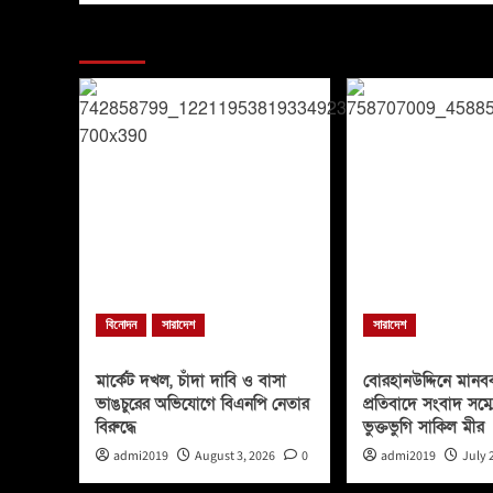
You may have missed
বিনোদন
সারাদেশ
সারাদেশ
মার্কেট দখল, চাঁদা দাবি ও বাসা
বোরহানউদ্দিনে মানবব
ভাঙচুরের অভিযোগে বিএনপি নেতার
প্রতিবাদে সংবাদ সম্
বিরুদ্ধে
ভুক্তভুগি সাকিল মীর
admi2019
August 3, 2026
0
admi2019
July 