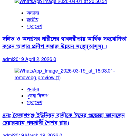
অন্যান্য
জাতীয়
সারাদেশ
দলিত ও অনগ্রসর নারীদের স্বাবলম্বীতায় আর্থিক সহযোগিতা
করেন আশার প্রদীপ সমাজ উন্নয়ন সংস্থা(আসুস) ।
admi2019
April 2, 2026
0
অন্যান্য
খুলনা বিভাগ
সারাদেশ
৪নং কৈলাশগঞ্জ ইউনিয়ন বাসীকে ঈদের শুভেচ্ছা জানালেন
চেয়ারম্যান পদপ্রার্থী শৈশব রায়।
admi2019
March 19, 2026
0