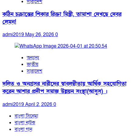
সারাদেশ
কঠিন চক্রান্তের শিকার রিক্তা মিস্ত্রী, তামাশা দেখছে দেবর
লেমন!
admi2019
May 26, 2026
0
অন্যান্য
জাতীয়
সারাদেশ
দলিত ও অনগ্রসর নারীদের স্বাবলম্বীতায় আর্থিক সহযোগিতা
করেন আশার প্রদীপ সমাজ উন্নয়ন সংস্থা(আসুস) ।
admi2019
April 2, 2026
0
বাংলা সিনেমা
বাংলা নাটক
বাংলা গান