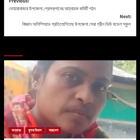
Previous:
দোয়ারাবাজার উপজেলা প্রেসক্লাবের আহ্বায়ক কমিটি গঠন
Next:
বিজ্ঞান অলিম্পিয়াড প্রতিযোগিতায় উপজেলা সেরা গ্রীন ভিউ মডেল স্কুল
More Stories
অন্যান্য
খুলনা বিভাগ
সারাদেশ