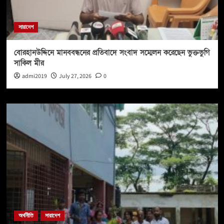
সারাদেশ
বোরহানউদ্দিনে মানববন্ধনের প্রতিবাদে সংবাদ সম্মেলন করেছেন ভুক্তভুগি
সাকিল মীর
admi2019
July 27, 2026
0
অর্থনীতি
সারাদেশ