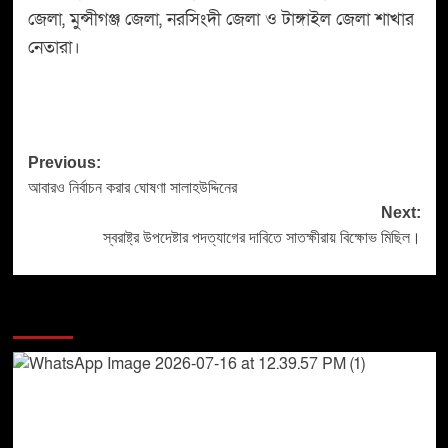
জেলা, মুন্সীগঞ্জ জেলা, নরসিংদী জেলা ও টাঙ্গাইল জেলা শাখার
নেতারা।
Previous:
আবারও নির্বাচন করার ঘোষণা সালাহউদ্দিনের
Next:
স্বরাষ্ট্র উপদেষ্টার পদত্যাগের দাবিতে সাতক্ষীরায় বিক্ষোভ মিছিল।
More Stories