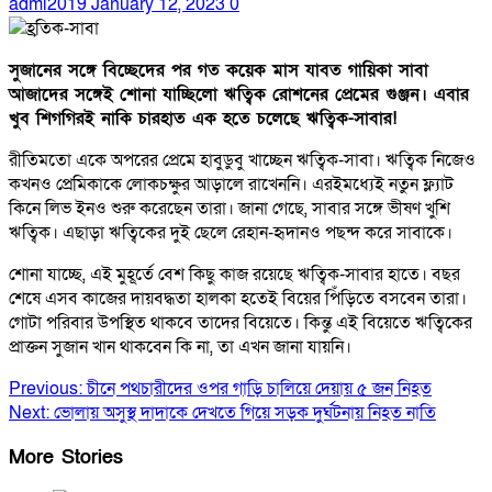
admi2019
January 12, 2023
0
সুজানের সঙ্গে বিচ্ছেদের পর গত কয়েক মাস যাবত গায়িকা সাবা
আজাদের সঙ্গেই শোনা যাচ্ছিলো ঋত্বিক রোশনের প্রেমের গুঞ্জন। এবার
খুব শিগগিরই নাকি চারহাত এক হতে চলেছে ঋত্বিক-সাবার!
রীতিমতো একে অপরের প্রেমে হাবুডুবু খাচ্ছেন ঋত্বিক-সাবা। ঋত্বিক নিজেও
কখনও প্রেমিকাকে লোকচক্ষুর আড়ালে রাখেননি। এরইমধ্যেই নতুন ফ্ল্যাট
কিনে লিভ ইনও শুরু করেছেন তারা। জানা গেছে, সাবার সঙ্গে ভীষণ খুশি
ঋত্বিক। এছাড়া ঋত্বিকের দুই ছেলে রেহান-হৃদানও পছন্দ করে সাবাকে।
শোনা যাচ্ছে, এই মুহূর্তে বেশ কিছু কাজ রয়েছে ঋত্বিক-সাবার হাতে। বছর
শেষে এসব কাজের দায়বদ্ধতা হালকা হতেই বিয়ের পিঁড়িতে বসবেন তারা।
গোটা পরিবার উপস্থিত থাকবে তাদের বিয়েতে। কিন্তু এই বিয়েতে ঋত্বিকের
প্রাক্তন সুজান খান থাকবেন কি না, তা এখন জানা যায়নি।
Post
Previous:
চীনে পথচারীদের ওপর গাড়ি চালিয়ে দেয়ায় ৫ জন নিহত
Next:
ভোলায় অসুস্থ দাদাকে দেখতে গিয়ে সড়ক দুর্ঘটনায় নিহত নাতি
navigation
More Stories