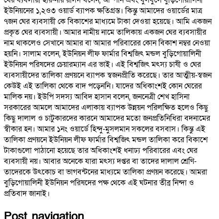
ইউনিয়নের ১,২ও৩ ওয়ার্ড ব্যাপক ক্ষতিগ্রস্ত। কিন্তু আমাদের ওয়ার্ডের মাত্র
৭জন ঘের ব্যবসায়ী কে বিকাশের মাধ্যমে টাকা দেওয়া হয়েছে। আমি একজন
প্রকৃত ঘের ব্যবসায়ী। আমার নামীয় নামে তালিকায় একজন ঘের ব্যবসায়ীর
নাম থাকলেও সেখানে আমার বা আমার পরিবারের কোন বিকাশ নম্বর নেওয়া
হয়নি। সালাম বলেন, ইউনিয়ন লীফ ফার্মার বিশ্বজিৎ মন্ডল বুড়িগোয়ালিনী
ইউনিয়ন পরিষদের চেয়ারম্যান এর ভাই। এই বিশ্বজিৎ মৎস্য চাষী ও ঘের
ব্যবসায়ীদের তালিকা প্রণয়নে ব্যাপক স্বজনপ্রীতি করেছে। তার আত্মীয়-স্বজন
কেউই এই তালিকা থেকে বাদ পড়েননি। যাদের অধিকাংশই কোন ঘেরের
মালিক নয়। ইউপি সদস্য আবিদ হাসান বলেন, জননেত্রী শেখ হাসিনা
সরকারের আমলে আমাদের এলাকায় ব্যাপক উন্নয়ন পরিলক্ষিত হলেও কিছু
কিছু দালাল ও চাটুকারদের কারনে আমাদের মতো জনপ্রতিনিধিরা বদনামের
স্বীকার হন। আমার ১নং ওয়ার্ডে হিন্দু-মুসলমান সকলের বসবাস। কিন্তু এই
তালিকা প্রণয়নে ইউনিয়ন লীফ ফার্মার বিশ্বজিৎ মন্ডল তালিকা করে বিকাশে
টাকাগুলো পাঠানো হয়েছে তার অধিকাংশই ধনাঢ্য পরিবারের এবং ঘের
ব্যবসায়ী নয়। আবার অনেকে যারা মৎস্য দপ্তর বা তাদের দালাল শ্রেণি-
তাদেরকে উৎকোচ বা ভাগবন্টনের মাধ্যমে তালিকা প্রণয়ন করেছে। আমরা
বুড়িগোয়ালিনী ইউনিয়ন পরিষদের পক্ষ থেকে এই ঘটনার তীব্র নিন্দা ও
প্রতিবাদ জানাই।
Post navigation