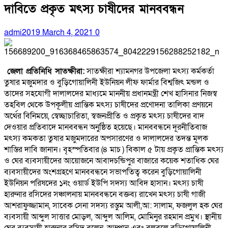
দাবিতে প্রকৃত মৎস্য চাষীদের মানববন্ধন
admi2019
March 4, 2021
0
জেলা প্রতিনিধি সাতক্ষীরা:
সাতক্ষীরা শ্যামনগর উপজেলা মৎস্য কর্মকর্তা
তুষার মজুমদার ও বুড়িগোয়ালিনী ইউনিয়ন লীফ ফার্মার বিশ্বজিৎ মন্ডল ও
তাদের সহযোগী দালালদের মাধ্যমে মাননীয় প্রধানমন্ত্রী শেখ হাসিনার নিজস্ব
তহবিল থেকে উপকূলীয় প্রান্তিক মৎস্য চাষীদের প্রণোদনা তালিকা প্রণয়নে
অর্থের বিনিময়ে, স্বেচ্ছাচারিতা, স্বজনপ্রীতি ও প্রকৃত মৎস্য চাষীদের বাদ
দেওয়ার প্রতিবাদে মানববন্ধন অনুষ্ঠিত হয়েছে। মানববন্ধনে দূরনীতিবাজ
মৎস্য কমকতা তুষার মজুমদারের অপসারণের ও দালালদের তদন্ত মূলক
শাস্তির দাবি জানান। বৃহস্পতিবার (৪ মাচ ) বিকাল ৫ টায় প্রকৃত প্রান্তিক মৎস্য
ও ঘের ব্যবসায়ীদের আয়োজনে আবাদচন্ডিপুর বাজারে কয়েক শতাধিক ঘের
ব্যবসায়ীদের অংশগ্রহণে মানববন্ধনে সভাপতিত্ব করেন বুড়িগোয়ালিনী
ইউনিয়ন পরিষদের ১নং ওয়ার্ড ইউপি সদস্য আবিদ হাসান। মৎস্য চাষী
হারুনার রসিদের সঞ্চালনায় মানববন্ধনে বক্তব্য রাখেন মৎস্য চাষী গাজী
আশরাফুজ্জামান, সাবেক সেনা সদস্য রস্তুম আলী,আ: সালাম, ফজলুল হক ঘের
ব্যবসায়ী আব্দুল সাত্তার মোড়ল, আব্দুল আলিম, মোমিনুর রহমান প্রমুখ। স্থানীয়
ঘের ব্যবসায়ী হারুনার রসিদ বলেন, আম্পান এবং বুলবুলে বুড়িগোয়ালিনী