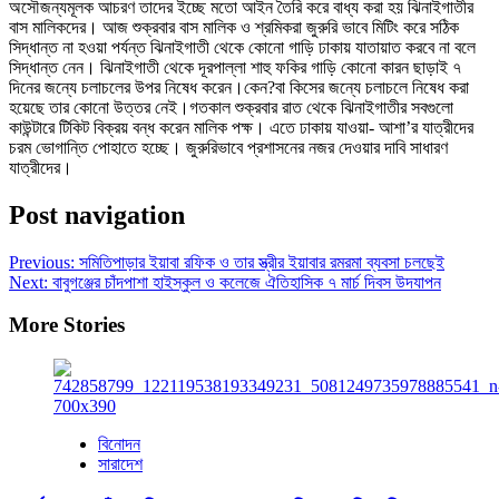
অসৌজন্যমূলক আচরণ তাদের ইচ্ছে মতো আইন তৈরি করে বাধ্য করা হয় ঝিনাইগাতীর
বাস মালিকদের। আজ শুক্রবার বাস মালিক ও শ্রমিকরা জুরুরি ভাবে মিটিং করে সঠিক
সিদ্ধান্ত না হওয়া পর্যন্ত ঝিনাইগাতী থেকে কোনো গাড়ি ঢাকায় যাতায়াত করবে না বলে
সিদ্ধান্ত নেন। ঝিনাইগাতী থেকে দূরপাল্লা শাহু ফকির গাড়ি কোনো কারন ছাড়াই ৭
দিনের জন্যে চলাচলের উপর নিষেধ করেন।কেন?বা কিসের জন্যে চলাচলে নিষেধ করা
হয়েছে তার কোনো উত্তর নেই।গতকাল শুক্রবার রাত থেকে ঝিনাইগাতীর সবগুলো
কাউন্টারে টিকিট বিক্রয় বন্ধ করেন মালিক পক্ষ। এতে ঢাকায় যাওয়া- আশা’র যাত্রীদের
চরম ভোগান্তি পোহাতে হচ্ছে। জুরুরিভাবে প্রশাসনের নজর দেওয়ার দাবি সাধারণ
যাত্রীদের।
Post navigation
Previous:
সমিতিপাড়ার ইয়াবা রফিক ও তার স্ত্রীর ইয়াবার রমরমা ব্যবসা চলছেই
Next:
বাবুগঞ্জের চাঁদপাশা হাইস্কুল ও কলেজে ঐতিহাসিক ৭ মার্চ দিবস উদযাপন
More Stories
বিনোদন
সারাদেশ