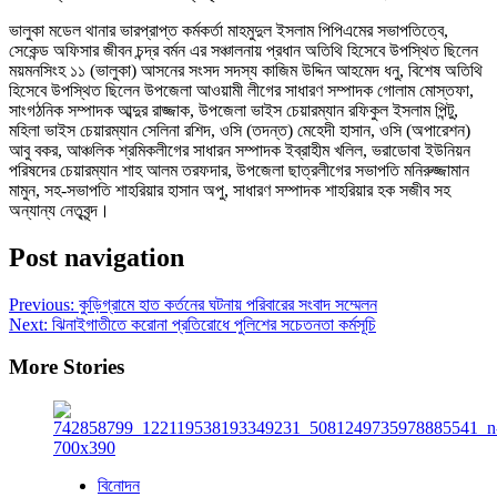
ভালুকা মডেল থানার ভারপ্রাপ্ত কর্মকর্তা মাহমুদুল ইসলাম পিপিএমের সভাপতিত্বে,
সেকেন্ড অফিসার জীবন চন্দ্র বর্মন এর সঞ্চালনায় প্রধান অতিথি হিসেবে উপস্থিত ছিলেন
ময়মনসিংহ ১১ (ভালুকা) আসনের সংসদ সদস্য কাজিম উদ্দিন আহমেদ ধনু, বিশেষ অতিথি
হিসেবে উপস্থিত ছিলেন উপজেলা আওয়ামী লীগের সাধারণ সম্পাদক গোলাম মোস্তফা,
সাংগঠনিক সম্পাদক আব্দুর রাজ্জাক, উপজেলা ভাইস চেয়ারম্যান রফিকুল ইসলাম পিন্টু,
মহিলা ভাইস চেয়ারম্যান সেলিনা রশিদ, ওসি (তদন্ত) মেহেদী হাসান, ওসি (অপারেশন)
আবু বকর, আঞ্চলিক শ্রমিকলীগের সাধারন সম্পাদক ইব্রাহীম খলিল, ভরাডোবা ইউনিয়ন
পরিষদের চেয়ারম্যান শাহ আলম তরফদার, উপজেলা ছাত্রলীগের সভাপতি মনিরুজ্জামান
মামুন, সহ-সভাপতি শাহরিয়ার হাসান অপু, সাধারণ সম্পাদক শাহরিয়ার হক সজীব সহ
অন্যান্য নেতৃবৃন্দ।
Post navigation
Previous:
কুড়িগ্রামে হাত কর্তনের ঘটনায় পরিবারের সংবাদ সম্মেলন
Next:
ঝিনাইগাতীতে করোনা প্রতিরোধে পুলিশের সচেতনতা কর্মসূচি
More Stories
বিনোদন