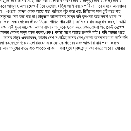
ই নাই,কি করে আমার সাড়ে সাত কোটি লোক বাঁচবে? কোথায় কাপুড়,কোথায় তেল,কোথায়
কি করে আল্লাহ আপনাদেও বাঁচিয়ে রেখেছে সত্যি আমি বলতে পারি না। বোধ হয়ে আল্লাহর
য় নাই। এখনো একদল লোক আছে যারা গরীবকে লুট করে খায়, রিলিফের মাল চুরি করে খায়,
ুষের সেবা করা যায় না।মানুষকে ভালোবাসার মধ্যে যদি কৃপণতা আর স্বার্থ থাকে সে
তারা ত্রিশ লক্ষ লোকের জীভন নিয়েও শান্তি পায় নাই। আমি বার বার অনুরোধ করছি। আমি
রা যখন এই যুদ্ধ হয়,যখন আমার বাংলার মানুষকে হত্যা করে,তখনতোমরা অনেকেই দেখেও
সোনার দেশের মানুষ কাজ করুক,খাক। কারো সাথে আমার দুশমনি নাই। যদি আমার গায়ে
ট্র। আমার মানুষ একতাবদ্ধ, আমার দেশ সংগঠিত,আমার দেশ,দেশের জনসাধারণ যা আমি বলি
কাবেলা করবেন,দেশকে ভালোবাসবেন এবং দেশকে গড়বেন এবং আপনারা যদি পয়দা করতে
 আর মানুষের কাছে হাত পাততে না হয়। ওরা সুখে স্বাচ্ছন্দ্যে বাস করতে পারে। সোনার