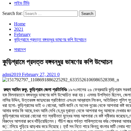
লাইভ টিভি
Search for:
Home
2021
February
কুড়িগ্রামে প্রদত্ত বঙ্গবন্ধুর ভাষণের কপি উম্মোচন
সারাদেশ
কুড়িগ্রামে প্রদত্ত বঙ্গবন্ধুর ভাষণের কপি উম্মোচন
admi2019
February 27, 2021
0
রুহুল আমিন রুকু, কুড়িগ্রাম জেলা প্রতিনিধিঃ
১৯৭৩সালের ২৬ ফেব্রুয়ারি কুড়িগ্রাম সরকা
হক মিলনায়তনে বঙ্গবন্ধুর ভাষণের কপি উম্মোচিত করা হয়। এসময় উপস্থিত ছিলেন, জেলা প্
নাসির উদ্দিন, উত্তরবঙ্গ জাদুঘরের প্রতিষ্ঠাতা এসএম আব্রাহাম লিংকন, অতিরিক্ত পুলিশ স
ধরা হলো- কুড়িগ্রামের ভাই ও বোনেরা, আমি জানি যে অনেক দূরের থেকে আপনারা কষ্
আমার বলার কি আছে,যখন আমি দেখি যে,দূর দূরান্ত থেকে আপনারা শুধু আমাকে দেখবার
কুড়িগ্রামের ভায়েরা বোনেরা গত স্বাধীনতা যুদ্ধের সময় আপনারা যে কষ্ট স্বীকার করেছেন,যে
বিরুদ্ধে আপনারা রুখে দাঁড়িয়েছিলেন। পঁচিশ বছর পর্যন্ত পাকিস্তানের বর্বর শোষকরা 
জ¦ালিয়ে পুড়িয়ে ঝাড়খার করে দিয়েছে। হ্যাঁ সব নিতে পারে কিন্তু বাংলার মাটি নেবার পা