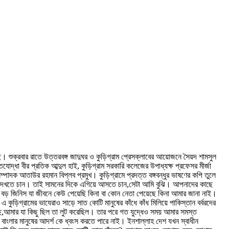
ে। শুক্রবার রাতে উত্তরবঙ্গ জাদুঘর ও কুড়িগ্রাম প্রেসক্লাবের আয়োজনে সৈয়দ শামসুল
্ধা বীর প্রতিক আব্দুল হাই, কুড়িগ্রাম সরকারি কলেজের উপাধ্যক্ষ প্রফেসর মীর্জা
ম্পাদক আতাউর রহমান বিপ্লব প্রমুখ। কুড়িগ্রামে প্রদত্ত বঙ্গবন্ধুর ভাষণের কপি তুলে
 দেখতে চান। তাই সামনের দিকে এগিয়ে আসতে চান,সেটা আমি বুঝি। আপনাদের কাছে
 বড় জিনিস যা জীবনে কেউ পেয়েছি কিনা বা কোন নেতা পেয়েছে কিনা আমার জানা নাই।
 এ কুড়িগ্রামের ভাযেরাও সাড়ে সাত কোটি মানুষের কাঁধে কাঁধ মিলিয়ে পাকিস্তান বর্বরদের
েছে,আমার যা কিছু ছিল তা লুট করেছিল। তার পরে গত যুদ্ধেও সময় আমার সমস্ত
 বাংলার মানুষের আদর্শ কে ধ্বংস করতে পারে নাই। ইনশাল্লাহ দেশ যখন স্বাধীন