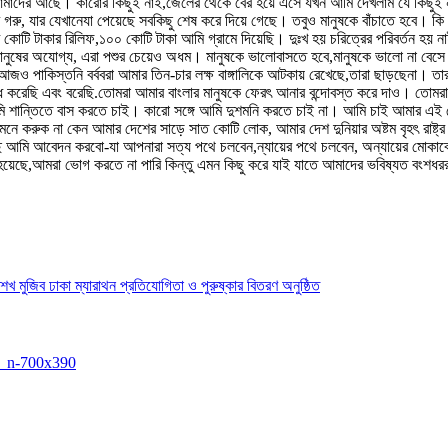
ট আমাদের আছে। কারোর কিছুই নাই,জেলের থেকে বের হয়ে এসে যখন আমি দেখলাম যে কিছু
 গরু, যার যেখানেযা পেয়েছে সবকিছু শেষ করে দিয়ে গেছে। তবুও মানুষকে বাঁচাতে হবে। 
ি কোটি টাকার রিলিফ,১০০ কোটি টাকা আমি গ্রামে দিয়েছি। দুঃখ হয় চরিত্রের পরিবর্তন হ
ুষের অযোগ্য, এরা পশুর চেয়েও অধম। মানুষকে ভালোবাসতে হবে,মানুষকে ভালো না বেসে মান
 আজও পাকিস্তনি বর্ববরা আমার তিন-চার লক্ষ বাঙ্গালিকে আটকায় রেখেছে,তারা ছাড়ছেনা। 
োধ করেছি এবং বরেছি.তোমরা আমার বাংলার মানুষকে ফেরৎ আনার বন্দোবস্ত করে দাও। তোম
ি শান্তিতে বাস করতে চাই। কারো সঙ্গে আমি দুশমনি করতে চাই না। আমি চাই আমার এই 
নে করুক না কেন আমার দেশের সাড়ে সাত কোটি লোক, আমার দেশ দুনিয়ার অষ্টম বৃহৎ রাষ্
 কাছে আমি আবেদন করবো-যা আপনারা সত্য পথে চলবেন,ন্যায়ের পথে চলবেন, অন্যায়ের মো
 হয়েছে,আমরা ভোগ করতে না পারি কিন্তু এমন কিছু করে যাই যাতে আমাদের ভবিষ্যত বংশধররা
েখ মুজিব ঢাকা ম্যারাথন প্রতিযোগিতা ও পুরুষ্কার বিতরণ অনুষ্ঠিত