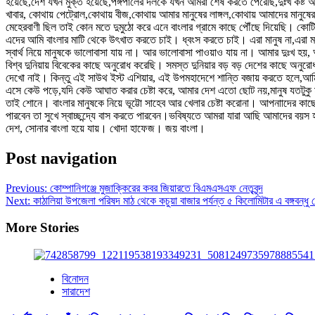
হয়েছে,দেশ যখন মুক্ত হয়েছে,পঙ্গপালের দলকে যখন আমরা শেষ করতে পেরেছি,দুঃখ কষ্
খাবার, কোথায় পেট্রোল,কোথায় বীজ,কোথায় আমার মানুষের লাঙ্গল,কোথায় আমাদের মানুষের
মেহেরবাণী ছিল তাই কোন মতে দুমুঠো করে এনে বাংলার গ্রামে কাছে পৌঁছে দিয়েছি। কোট
এদের আমি বাংলার মাটি থেকে উৎখাত করতে চাই। ধ্বংস করতে চাই। এরা মানুষ না,এরা মান
স্বার্থ নিয়ে মানুষকে ভালোবাসা যায় না। আর ভালোবাসা পাওয়াও যায় না। আমার দুঃখ হয়,
বিশ্ব দুনিয়ায় বিবেকের কাছে অনুরোধ করেছি। সমস্ত দুনিয়ার বড় বড় দেশের কাছে অনুর
দেখো নাই। কিন্তু এই সাউথ ইস্ট এশিয়ার, এই উপমহাদেশে শান্তি বজায় করতে হলে,আম
এসে কেউ পড়ে,যদি কেউ আঘাত করার চেষ্টা করে, আমার দেশ এতো ছোট নয়,মানুষ যতটুকু ম
তাই শোনে। বাংলার মানুষকে নিয়ে ভূট্টো সাহেব আর খেলার চেষ্টা করোনা। আপনাাদের
পারবেন তা সুখে স্বাচ্ছন্দ্যে বাস করতে পারবেন।ভবিষ্যতে আমরা যারা আছি আমাদের বয়স
দেশ, সোনার বাংলা হয়ে যায়। খোদা হাফেজ। জয় বাংলা।
Post navigation
Previous:
কোম্পানিগঞ্জে মুজাক্কিরের কবর জিয়ারতে বিএমএসএফ নেতৃবৃন্দ
Next:
কাঠালিয়া উপজেলা পরিষদ মাঠ থেকে কচুয়া বাজার পর্যন্ত ৫ কিলোমিটার এ বঙ্গবন্ধু শ
More Stories
বিনোদন
সারাদেশ