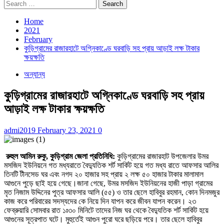
Search
for:
Home
2021
February
কুড়িগ্রামের রাজারহাটে অগ্নিকাণ্ডে ঘরবাড়ি সহ প্রায় আড়াই লক্ষ টাকার
ক্ষয়ক্ষতি
অন্যান্য
কুড়িগ্রামের রাজারহাটে অগ্নিকাণ্ডে ঘরবাড়ি সহ প্রায়
আড়াই লক্ষ টাকার ক্ষয়ক্ষতি
admi2019
February 23, 2021
0
রুহুল আমিন রুকু, কুড়িগ্রাম জেলা প্রতিনিধি:
কুড়িগ্রামের রাজারহাট উপজেলার উমর
মসজিদ ইউনিয়নে গত মধ্যরাতে বৈদ্যুতিক শর্ট সার্কিট হয়ে গত মধ্য রাতে আফসার আলির
তিনটি টীনসেড ঘর এবং নগদ ২০ হাজার সহ প্রায় ২ লক্ষ ৫০ হাজার টাকার মালামাল
আগুনে পুড়ে ছাই হয়ে গেছে।জানা গেছে, উমর মসজিদ ইউনিয়নের হাজী পাড়া গ্রামের
মৃত নিজাম উদ্দিনের পুত্র আফসার আলি (৫৫) ও তার ছেলে হাবিবুর রহমান, কোন দিনমজুর
কাজ করে পরিবারের সদস্যদের কে নিয়ে দিন যাপন করে জীবন যাপন করেন। ২৩
ফেব্রুয়ারি সোমবার রাত ১ঃ৩০ মিনিটে তাদের নিজ ঘর থেকে বৈদ্যুতিক শর্ট সার্কিট হয়ে
আগুনের সূত্রপাত ঘটে। মুহুর্তেই আগুন পুরো ঘরে ছড়িয়ে পরে। তার ছেলে হাবিবুর