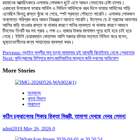
রহমানের আত্মচিৎকারে এলাকার লোকজন ছুটে এসে আগুন নেভানোর চেষ্টা চালায়।
এরমধ্যে উপজেলা ফায়ার সার্ভিস ও সিভিল সার্ভিসকে খরব দিলে ফায়ার সার্ভিসের গাড়ি
এসেছিল কিন্তু রাস্তা খুঁজে না পেয়ে, স্পট প্রযন্ত পৌছতে পারেনি। এলাকার লোকজন
অক্লান্ত পরিশ্রম করে আগুন নিয়ন্ত্রণে আনতে পারেনি। উল্লেখ যে ঐ গ্রামের আফসার
আলির বাড়ি যাওয়ার রাস্তা না থাকার কারণে পানির ব্যবস্তা না থাকায় কারণে আগুনে
টিনসেড তিনটি ঘর সহ প্রায় ২ লক্ষ ৫০ হাজার টাকার মালামাল পুড়ে ছাই হয়ে চাই হয়ে
গেছে। ইউপি চেয়ারম্যান মোহাম্মদ আলি সরদার ঘটনার সত্যতা নিশ্চিত করে বলেন,
ভূক্তভোগীদের জন্য সাহায্যের ব্যবস্থা করব।
Post
Previous:
নড়াইল পল্লীর সাবু হত্যা মামমলার দুই আসামী ঝিনাইদাহ থেকে গ্রেফতার
Next:
কুড়িগ্রামের উলিপুরে জাল-জালিয়াতির মাধ্যমে জমি দখলের অভিযোগ
navigation
More Stories
অন্যান্য
খুলনা বিভাগ
সারাদেশ
কঠিন চক্রান্তের শিকার রিক্তা মিস্ত্রী, তামাশা দেখছে দেবর লেমন!
admi2019
May 26, 2026
0