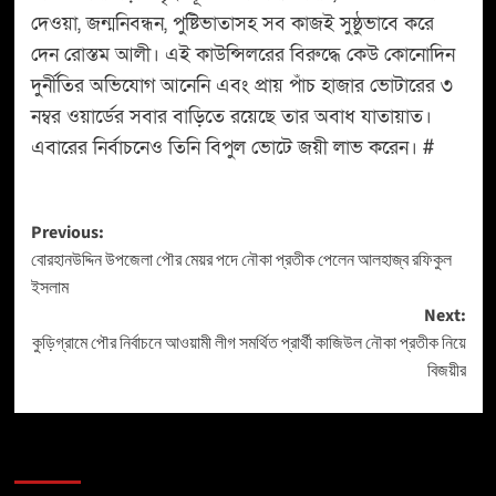
দেওয়া, জন্মনিবন্ধন, পুষ্টিভাতাসহ সব কাজই সুষ্ঠুভাবে করে
দেন রোস্তম আলী। এই কাউন্সিলরের বিরুদ্ধে কেউ কোনোদিন
দুর্নীতির অভিযোগ আনেনি এবং প্রায় পাঁচ হাজার ভোটারের ৩
নম্বর ওয়ার্ডের সবার বাড়িতে রয়েছে তার অবাধ যাতায়াত।
এবারের নির্বাচনেও তিনি বিপুল ভোটে জয়ী লাভ করেন। #
Previous:
বোরহানউদ্দিন উপজেলা পৌর মেয়র পদে নৌকা প্রতীক পেলেন আলহাজ্ব রফিকুল
ইসলাম
Next:
কুড়িগ্রামে পৌর নির্বাচনে আওয়ামী লীগ সমর্থিত প্রার্থী কাজিউল নৌকা প্রতীক নিয়ে
বিজয়ীর
More Stories