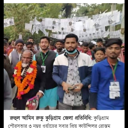
রুহুল আমিন রুকু কুড়িগ্রাম জেলা প্রতিনিধি:
কুড়িগ্রাম
পৌরসভার ৩ নম্বর ওর্য়াডের সবার প্রিয় কাউন্সিলর রোস্তম