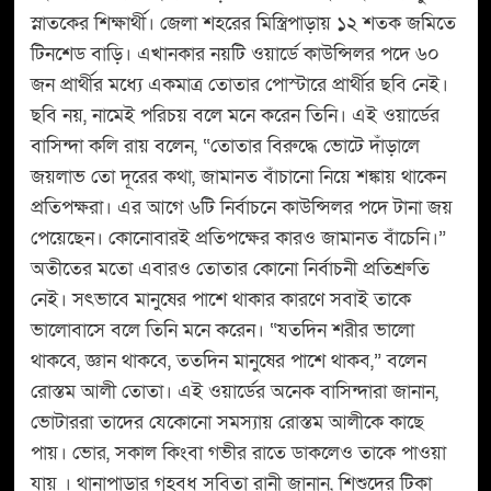
স্নাতকের শিক্ষার্থী। জেলা শহরের মিস্ত্রিপাড়ায় ১২ শতক জমিতে
টিনশেড বাড়ি। এখানকার নয়টি ওয়ার্ডে কাউন্সিলর পদে ৬০
জন প্রার্থীর মধ্যে একমাত্র তোতার পোস্টারে প্রার্থীর ছবি নেই।
ছবি নয়, নামেই পরিচয় বলে মনে করেন তিনি। এই ওয়ার্ডের
বাসিন্দা কলি রায় বলেন, “তোতার বিরুদ্ধে ভোটে দাঁড়ালে
জয়লাভ তো দূরের কথা, জামানত বাঁচানো নিয়ে শঙ্কায় থাকেন
প্রতিপক্ষরা। এর আগে ৬টি নির্বাচনে কাউন্সিলর পদে টানা জয়
পেয়েছেন। কোনোবারই প্রতিপক্ষের কারও জামানত বাঁচেনি।”
অতীতের মতো এবারও তোতার কোনো নির্বাচনী প্রতিশ্রুতি
নেই। সৎভাবে মানুষের পাশে থাকার কারণে সবাই তাকে
ভালোবাসে বলে তিনি মনে করেন। “যতদিন শরীর ভালো
থাকবে, জ্ঞান থাকবে, ততদিন মানুষের পাশে থাকব,” বলেন
রোস্তম আলী তোতা। এই ওয়ার্ডের অনেক বাসিন্দারা জানান,
ভোটাররা তাদের যেকোনো সমস্যায় রোস্তম আলীকে কাছে
পায়। ভোর, সকাল কিংবা গভীর রাতে ডাকলেও তাকে পাওয়া
যায় । থানাপাড়ার গৃহবধূ সবিতা রানী জানান, শিশুদের টিকা