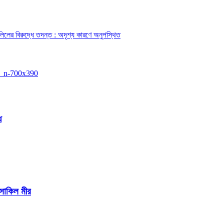
িলের বিরুদ্ধে তদন্ত : অদৃশ্য কারণে অনুপস্থিত
ে
 সাকিল মীর