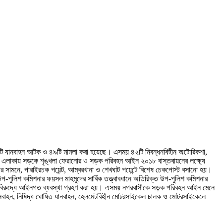
০৭টি যানবাহন আটক ও ৪৯টি মামলা করা হয়েছে। এসময় ৪২টি নিবন্ধনবিহীন অটোরিকশা,
গরী এলাকায় সড়কে শৃঙ্খলা ফেরানোর ও সড়ক পরিবহন আইন ২০১৮ বাস্তবায়নের লক্ষ্যে
র সামনে, পারাইরচক পয়েন্ট, আম্বরখানা ও শেখঘাট পয়েন্টে বিশেষ চেকপোস্ট বসানো হয়।
পুলিশ কমিশনার ফয়সল মাহমুদের সার্বিক তত্ত্বাবধানে অতিরিক্ত উপ-পুলিশ কমিশনার
াহনের বিরুদ্ধে আইনগত ব্যবস্থা গ্রহণ করা হয়। এসময় নগরবাসীকে সড়ক পরিবহন আইন মেনে
 যানবাহন, নিষিদ্ধ ঘোষিত যানবাহন, হেলমেটবিহীন মোটরসাইকেল চালক ও মোটরসাইকেলে