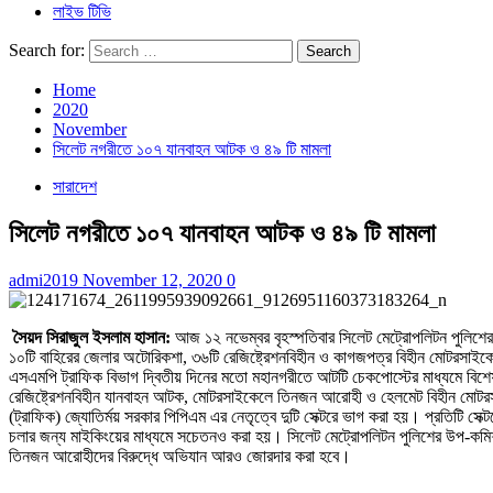
লাইভ টিভি
Search for:
Home
2020
November
সিলেট নগরীতে ১০৭ যানবাহন আটক ও ৪৯ টি মামলা
সারাদেশ
সিলেট নগরীতে ১০৭ যানবাহন আটক ও ৪৯ টি মামলা
admi2019
November 12, 2020
0
সৈয়দ সিরাজুল ইসলাম হাসান:
আজ ১২ নভেম্বর বৃহস্পতিবার সিলেট মেট্রোপলিটন পুলিশে
১০টি বাহিরের জেলার অটোরিকশা, ৩৬টি রেজিষ্ট্রেশনবিহীন ও কাগজপত্র বিহীন মোটরসাইক
এসএমপি ট্রাফিক বিভাগ দ্বিতীয় দিনের মতো মহানগরীতে আটটি চেকপোস্টের মাধ্যমে বিশেষ
রেজিষ্ট্রেশনবিহীন যানবাহন আটক, মোটরসাইকেলে তিনজন আরোহী ও হেলমেট বিহীন মোটরসা
(ট্রাফিক) জ্যোতির্ময় সরকার পিপিএম এর নেতৃত্বে দুটি সেক্টরে ভাগ করা হয়। প্রতিটি
চলার জন্য মাইকিংয়ের মাধ্যমে সচেতনও করা হয়। সিলেট মেট্রোপলিটন পুলিশের উপ-কমিশন
তিনজন আরোহীদের বিরুদ্ধে অভিযান আরও জোরদার করা হবে।