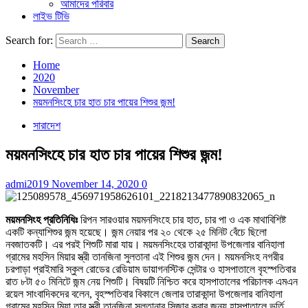
আমাদের পরিবার
লাইভ টিভি
Search for:
Home
2020
November
ময়মনসিংহে চার হাত চার পায়ের শিশুর জন্ম!
সারাদেশ
ময়মনসিংহে চার হাত চার পায়ের শিশুর জন্ম!
admi2019
November 14, 2020
0
ময়মনসিংহ প্রতিনিধিঃ
রিপন সারওয়ার ময়মনসিংহে চার হাত, চার পা ও এক মাথাবিশিষ্ট
একটি কন্যাশিশুর জন্ম হয়েছে। জন্ম নেয়ার পর ২০ থেকে ২৫ মিনিট বেঁচে ছিলো
নবজাতকটি। এর পরই শিশুটি মারা যায়। ময়মনসিংহের তারাকান্দা উপজেলার বানিহালা
গ্রামের মহসিন মিয়ার স্ত্রী তানজিনা সুলতানা এই শিশুর জন্ম দেন। ময়মনসিংহ নগরীর
চরপাড়া প্রাইমারি স্কুল রোডের রেডিয়াম ডায়াগনস্টিক সেন্টার ও হাসপাতালে বৃহস্পতিবার
রাত ৮টা ৫০ মিনিটে জন্ম নেয় শিশুটি। বিষয়টি নিশ্চিত করে হাসপাতালের পরিচালক এমএন
রয়েল সাংবাদিকদের বলেন, বৃহস্পতিবার বিকালে জেলার তারাকান্দা উপজেলার বানিহালা
গ্রামের মহসিন মিয়া তার স্ত্রী তানজিনা সুলতানার সিজার করার জন্য হাসপাতালে ভর্তি