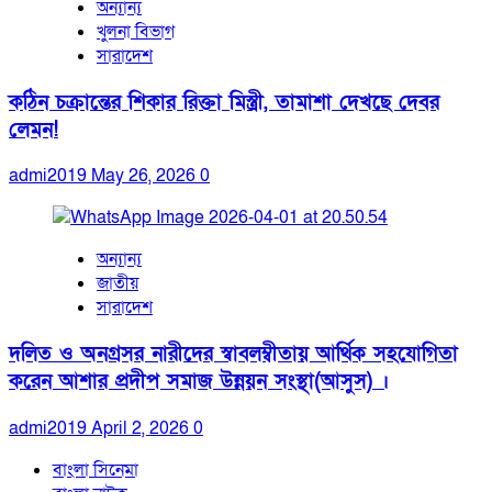
অন্যান্য
খুলনা বিভাগ
সারাদেশ
কঠিন চক্রান্তের শিকার রিক্তা মিস্ত্রী, তামাশা দেখছে দেবর
লেমন!
admi2019
May 26, 2026
0
অন্যান্য
জাতীয়
সারাদেশ
দলিত ও অনগ্রসর নারীদের স্বাবলম্বীতায় আর্থিক সহযোগিতা
করেন আশার প্রদীপ সমাজ উন্নয়ন সংস্থা(আসুস) ।
admi2019
April 2, 2026
0
বাংলা সিনেমা