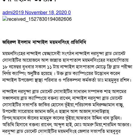
admi2019
November 18, 2020
0
জহিরুল ইসলাম নান্দাইল ময়মনসিংহ প্রতিনিধি
ময়মনসিংহের নান্দাইল স্বেচ্ছাসেবী সংগঠন নান্দাইল নরসুন্দা ব্লাড ডোনেট
সোসাইটির আয়োজনে আল জান্নাত হাসপাতাল ময়মনসিংহের সহযোগিতায়
১৮ নভেম্বর বুধবার সকাল ১১ টায় নান্দাইল হাসপাতাল মোড়ে ফ্রি ব্লাড পরীক্ষা
নির্ণয় ক্যাম্পিং অনুষ্টিত হয়েছে । উক্ত ব্লাড ক্যাম্পিংয়ের উদ্ভোধন করেন
নান্দাইল উপজেলা স্থাস্থ্য পরিবার ও পরিকল্পনা কর্মকর্তা ডাঃ মাহমুদুর রশিদ।
নান্দাইল নরসুন্দা ব্লাড ডোনেট সোসাইটির সাধারন সম্পাদক শাহ আলমের
সঞ্চালনায় ব্লাড ক্যাম্পিংয়ে বক্তব্য রাখেন, নান্দাইল নরসুন্দা ব্লাড ডোনেট
সোসাইটির সভাপতি জাকির হোসেন ভূঁইয়া,পরিচালক মনিরুজ্জামান বাচ্চু,
উপদেষ্টা সারোয়ার জামান জনি,এ হান্নান আল আজাদ,সানাউল্লাহ্
রিপন,আহসান কাঁদের মাহমুদ কাদের ভূঁইয়া,আফতাব উদ্দিন খান তুহিন।
অতিথি হিসাবে বক্তব্য রাখেন, আব্দুল হাই, মোঃ আমরু মিয়া,শারমিন আক্তার।
নরসুন্দা ব্লাড ডোনেট সোসাইটির ময়মনসিংহ জেলার সভাপতি মাহবুবুর