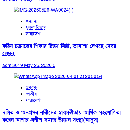
অন্যান্য
খুলনা বিভাগ
সারাদেশ
কঠিন চক্রান্তের শিকার রিক্তা মিস্ত্রী, তামাশা দেখছে দেবর
লেমন!
admi2019
May 26, 2026
0
অন্যান্য
জাতীয়
সারাদেশ
দলিত ও অনগ্রসর নারীদের স্বাবলম্বীতায় আর্থিক সহযোগিতা
করেন আশার প্রদীপ সমাজ উন্নয়ন সংস্থা(আসুস) ।