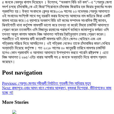
৫ জনকে বেকসুর খালাস দিয়েছেন । উল্লেখ, “অবকাশ বিডি ডট কম”- এ “শেরপুর জেলা
সদর্প চলছে চাঁদাবাজি,কে এই জিয়া”শিরোনামে চাঁদাবাজ জিয়াউর হক জিয়ার কুকর্মের সংবাদ
প্রকাশিত হয়। উক্ত সংবাদকে কেন্দ্র করে২০১৬ সালের ২৩ নভেম্বর শেরপুর আদালতে
ওই সংবাদের সংশ্লিষ্ট সাথে শুধু হয়রানি করার উদ্দেশ্যে আমাদের নাম জড়িয়ে জিয়া একটি
মামলা দায়ের করে।এ ব্যাপারে অবকাশ বিডি ডট কমের সম্পাদক সাংবাদিক টিটু জানান,
ঝিনাইগাতী থানা কর্তৃপক্ষ মামলাটি ভালো করে তদন্ত না করেই মিথ্যা চার্জসিট আদালতে
প্রেরণ করেন ততকালীন ওসি মিজানুর রহমানের পরামর্শে বর্তমানে জামালপুরে কর্মরত ওসি
তদন্ত আবুল কালাম আজাদ বিজ্ঞ আদালত সাইবার ট্রাইবুন্যাল ঢাকায় প্রেরণ করেন।
পরবর্তীতে ওই মামলার বাদী কয়েকটি মামলার ঘানি টেনে জেলও খেটেছেন এবং এক
পত্রিকার পরিচয় দিয়ে আসছিলেন। ওই পত্রিকা থেকেও তাকে চাঁদাবাজির কারণ দেখিয়ে
অব্যাহতি দিয়েছে কর্তৃপক্ষ। গত ২০১৮ সালের ৩০ জানুয়ারী তারিখে মামলার চার্জসিট
হলেও কোন প্রমানাদি ও আলামত আদালতে উপস্থাপন করতে পারেনি রাষ্ট্রপক্ষ। এতে
বিজ্ঞ আদালত i ২৬৫/ এইচ ধারায় আসামী সহ ৫ জনকে অব্যাহতি দিয়ে খালাস প্রদান
করেছেন।
Post navigation
Previous:
শেরপুর জেলার শ্রীবরর্দী নির্যাতিত গৃহকর্মী শিশু সাদিয়ার মৃত্যু
Next:
রাজাপুরে এবার আমন ধানে পোকার আক্রমণ, কৃষকরা দিশেহারা, কীটনাশকেও কাজ
হচ্ছে না!
More Stories