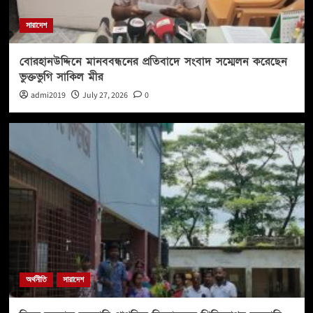
সারাদেশ
বোরহানউদ্দিনে মানববন্ধনের প্রতিবাদে সংবাদ সম্মেলন করেছেন
ভুক্তভুগি সাকিল মীর
admi2019
July 27, 2026
0
অর্থনীতি
সারাদেশ