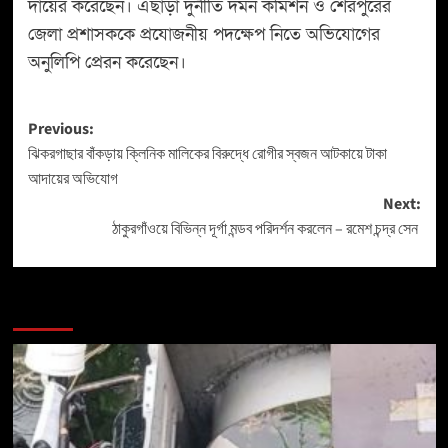
দায়ের করেছেন। এছাড়া দুর্নীতি দমন কমিশন ও শেরপুরের
জেলা প্রশাসককে প্রযোজনীয় পদক্ষেপ নিতে অভিযোগের
অনুলিপি প্রেরন করেছেন।
Previous:
ঝিকরগাছার বাঁকড়ায় ক্লিনিক মালিকের বিরুদ্ধে রোগীর স্বজন আটকায়ে টাকা
আদায়ের অভিযোগ
Next:
ঠাকুরগাঁওয়ে বিভিন্ন দূর্গা মন্ডব পরিদর্শন করলেন – রমেশ চন্দ্র সেন
More Stories