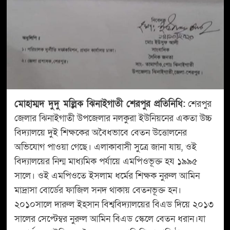
মোহাম্মদ দুদু মল্লিক ঝিনাইগাতী শেরপুর প্রতিনিধি:
শেরপুর
জেলার ঝিনাইগাতী উপজেলার নলকুরা ইউনিয়নের একতা উচ্চ
বিদ্যালয়ে দুই শিক্ষকের অবৈধভাবে বেতন উত্তোলনের
অভিযোগ পাওয়া গেছে। এলাকাবাসী সুত্রে জানা যায়, ওই
বিদ্যালয়ের নিন্ম মাধ্যমিক পর্যায়ে এমপিওভূক্ত হয ১৯৯৫
সালে। ওই এমপিওতে ইসলাম ধর্মের শিক্ষক নুরুল আমিন
মাদ্রাসা বোর্ডের ফাজিল সনদ থাকায় বেতনভূক্ত হন।
২০১০সালে দারুল ইহসান বিশ্ববিদ্যালয়ের বিএড দিয়ে ২০১৩
সালের সেপ্টেম্বর নুরুল আমিন বিএড স্কেলে বেতন ধরান।যা