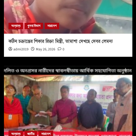
অন্যান্য
খুলনা বিভাগ
সারাদেশ
কঠিন চক্রান্তের শিকার রিক্তা মিস্ত্রী, তামাশা দেখছে দেবর লেমন!
admi2019
May 26, 2026
0
অন্যান্য
জাতীয়
সারাদেশ