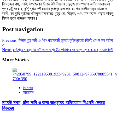
বিমলচন্দ্র রায়, একই উপজেলার ছিনাই ইউনিয়নের চতুর্ভূজ সেনপাড়ার অনিল সরকারের
পূত্র মন্টু সরকার, কুড়িগ্রাম পৌরসভার কৃঞ্চপুর এলাকার কাশেম আলীর পূত্র আমজাদ
আলী, চর কুড়িগ্রামের শফিকুল ইসলামের পূত্র মো: বিদ্যুৎ, এবং হাসপাতাল পাড়ার লাভলু
মিয়ার পূত্র কামরুল হাসান।
Post navigation
Previous:
দিনাজপুরে নারী ও শিশু পাচারকারী সন্দহে কুড়িগ্রামের বিউটি বেগম সহ আটক
৩
Next:
কুড়িগ্রামে বন্যা ও নদী ভাঙ্গনে গৃহহীন পরিবারে ঘর হস্তান্তর করেছে সেনাবাহিনী
More Stories
বিনোদন
সারাদেশ
মার্কেট দখল, চাঁদা দাবি ও বাসা ভাঙচুরের অভিযোগে বিএনপি নেতার
বিরুদ্ধে