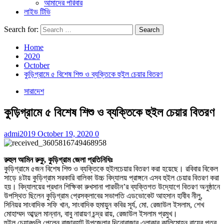
আমাদের পরিবার
লাইভ টিভি
Search for:
Home
2020
October
কুড়িগ্রামে ৫ বিশেষ শিশু ও ব্যক্তিকে হুইল চেয়ার বিতরণ
সারাদেশ
কুড়িগ্রামে ৫ বিশেষ শিশু ও ব্যক্তিকে হুইল চেয়ার বিতরণ
admi2019
October 19, 2020
0
রুহুল আমিন রুকু, কুড়িগ্রাম জেলা প্রতিনিধিঃ
কুড়িগ্রামে ৫জন বিশেষ শিশু ও ব্যক্তিকে হুইলচেয়ার বিতরণ করা হয়েছে। রবিবার বিকেল
সাড়ে ৪টায় কুড়িগ্রাম সরকারি বালিকা উচ্চ বিদ্যালয় প্রাঙ্গনে এসব হুইল চেয়ার বিতরণ করা
হয়। বিদ্যালয়ের প্রধান শিক্ষিকা রুখসানা পারভীন’র ব্যক্তিগত উদ্যোগে বিতরণ অনুষ্ঠানে
উপস্থিত ছিলেন কুড়িগ্রাম প্রেসক্লাবের সভাপতি এডভোকেট আহসান হাবীব নীলু,
সিনিয়র সাংবাদিক সফি খান, সাংবাদিক হুমায়ুন কবির সূর্য, মো. রেজাউল ইসলাম, শেখ
মোহাম্মদ আব্দুল মান্নান, বাবু নারায়ণ চন্দ্র রায়, রেজাউল ইসলাম প্রমুখ।
হুইল চেয়ারগুলি পেলেন রাজারহাট উপজেলার দিনোবাজার এলাকার কালিমোহন রায়ের পূত্র