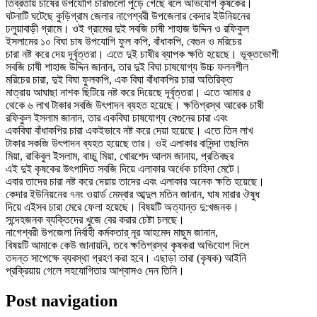
তিব্রতায় চাষের উপযোগি চারাগুলো পুড়ে গেছে বলে অভিযোগ কৃষকের।
ঘটনাটি ঘটেছে কুড়িগ্রাম জেলার নাগেশ্বরী উপজেলার কেদার ইউনিয়নের
ঢলুয়াবাড়ী গ্রামে। ওই গ্রামের দুই সবজি চাষী শাহাজ উদ্দিন ও রফিকুল
ইসলামের ১০ বিঘা চাষ উপযোগি ফুল কপি, বাঁধাকপি, বেগুন ও মরিচের
চারা নষ্ট করে দেয় দূর্বৃত্তরা। এতে দুই চাষীর ব্যাপক ক্ষতি হয়েছে। ভূক্তভোগী
সবজি চাষী শাহাজ উদ্দিন জানান, তার দুই বিঘা চাষযোগ্য উচ্চ ফলনশীল
মরিচের চারা, দুই বিঘা ফুলকপি, এক বিঘা বাঁধাকপির চারা অতিরিক্ত
মাত্রায় আঘাছা নাশক ছিটিয়ে নষ্ট করে দিয়েছে দূর্বৃত্তরা। এতে আমার ৫
থেকে ৬ লাখ টাকার সবজি উৎপাদন ব্যহত হয়েছে। ক্ষতিগ্রস্থ আরেক চাষী
রফিকুল ইসলাম জানান, তার একবিঘা চাষযোগ্য বেগুনের চারা এবং
একবিঘা বাঁধাকপির চারা একইভাবে নষ্ট করে দেয়া হয়েছে। এতে তিন লাখ
টাকার সকজি উৎপাদন ব্যহত হয়েছে তার। ওই এলাকার বাসিন্দা তছলিম
মিয়া, রাকিবুল ইসলাম, বাচ্চু মিয়া, খোরশেদ আলম জানায়, প্রতিবছর
এই দুই কৃষকের উৎপাদিত সবজি দিয়ে এলাকার অর্ধেক চাহিদা মেটে।
এবার তাদের চারা নষ্ট করে দেয়ায় তাদের এবং এলাকার অনেক ক্ষতি হয়েছে।
কেদার ইউনিয়নের ৭নং ওয়ার্ড মেম্বার আব্দুল মতিন জানান, ঘাষ মারার ঔষুধ
দিয়ে এইসব চারা মেরে ফেলা হয়েছে। বিষয়টি অত্যান্ত দু:খজনক।
সন্দেহজনক ব্যক্তিদের খুজে বের করার চেষ্টা চলছে।
নাগেশ্বরী উপজেলা নির্বাহী কর্মকতার্ নূর আহমেদ মাছুম জানান,
বিষয়টি আমাকে কেউ জানায়নি, তবে ক্ষতিগ্রস্থ কৃষকরা অভিযোগ দিলে
তদন্ত সাপেক্ষে ব্যবস্থা গ্রহণ করা হবে। এছাড়া তারা (কৃষক) আইনি
প্রক্রিয়ায় গেলে সহযোগিতার আশ্বাসও দেন তিনি।
Post navigation