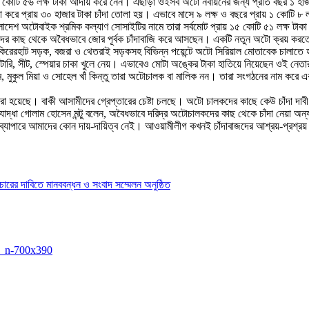
োটি ৫৬ লক্ষ টাকা আদায় করে নেন। এছাড়া ওইসব অটো নবায়নের জন্য প্রতি বছর ১ হাজার
া করে প্রায় ৩০ হাজার টাকা চাঁদা তোলা হয়। এভাবে মাসে ৯ লক্ষ ও বছরে প্রায় ১ কোটি 
লাদেশ অটোবাইক শ্রমিক কল্যাণ সোসাইটির নামে তারা সর্বমোট প্রায় ১৫ কোটি ৫১ লক্ষ টা
 কাছ থেকে অবৈধভাবে জোর পূর্বক চাঁদাবাজি করে আসছেন। একটি নতুন অটো ক্রয় করতে খর
রেরহাট সড়ক, বজরা ও থেতরাই সড়কসহ বিভিন্ন পয়েন্টে অটো সিরিয়াল মোতাবেক চালাতে হ
যাটারি, সীট, স্পেয়ার চাকা খুলে নেয়। এভাবেও মোটা অঙ্কের টাকা হাতিয়ে নিয়েছেন ওই নেত
ুকুল মিয়া ও সোহেল খাঁ কিন্তু তারা অটোচালক বা মালিক নন। তারা সংগঠনের নাম করে এবং 
করা হয়েছে। বাকী আসামীদের গ্রেপ্তারের চেষ্টা চলছে। অটো চালকদের কাছে কেউ চাঁদা দাব
োদ্ধা গোলাম হোসেন মন্টু বলেন, অবৈধভাবে দরিদ্র অটোচালকদের কাছ থেকে চাঁদা নেয়া অন
র ব্যাপারে আমাদের কোন দায়-দায়িত্ব নেই। আওয়ামীলীগ কখনই চাঁদাবাজদের আশ্রয়-প্রশ্রয়
চারের দাবিতে মানববন্ধন ও সংবাদ সম্মেলন অনুষ্ঠিত