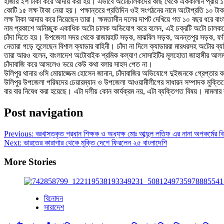
হাজার ২শ টাকা করে আদায় করা হয়। এভাবে অটোচালকদের কাছ থেকে এককালীন প্রায় ১ ক
কোটি ১৫ লক্ষ টাকা নেয়া হয়। পক্ষান্তরে প্রতিদিন ওই সংগঠনের নামে অটোপ্রতি ১০ টাক
লক্ষ টাকা আদায় করে নিয়েছেন তারা। ক্ষমতাসীন দলের দাপট দেখিয়ে গত ১০ বছর ধরে বাং
নাম প্রকাশে অনিচ্ছুক একাধিক অটো চালক অভিযোগ করে বলেন, এই চক্রটি অটো চালকদের
চাঁদা দিতে হয়। উপজেলা সদর থেকে রাজারহাট সড়ক, মাঝবিল সড়ক, অনন্তপুর সড়ক, ফকি
নেতারা গড়ে তুলেছেন বিশাল ক্যাডার বাহিনী। চাঁদা না দিলে ক্যাডাররা মারধরসহ অটোর ব্
তারা আরও বলেন, বাংলাদেশ অটোবাইক শ্রমিক কল্যাণ সোসাইটির মূলহোতা জাহাঙ্গীর আলম, ম
চাঁদাবাজি করে আসলেও ভয়ে কেউ কথা বলার সাহস পেত না।
উলিপুর থানার ওসি মোয়াজ্জেম হোসেন জানান, চাঁদাবাজির অভিযোগে দুইজনকে গ্রেপ্তার 
উলিপুর উপজেলা পরিষদের চেয়ারম্যান ও উপজেলা আওয়ামীলীগের সাধারন সম্পাদক মুক্তিয
বার বার নিষেধ করা হয়েছে। এটা দলীয় কোন কার্যক্রম নয়, এটা ব্যক্তিগত বিষয়। মামলা
Post navigation
Previous:
বরখাস্তকৃত প্রধান শিক্ষক ও অধ্যক্ষ মোঃ আব্দুল লতিফ এর নানা অপকর্মের বি
Next:
ভারতের কারাগার থেকে মুক্তি দেশে ফিরলেন ২৫ বাংলাদেশি
More Stories
বিনোদন
সারাদেশ