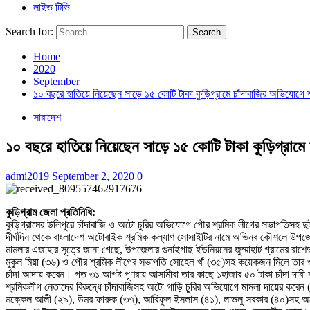
লাইভ টিভি
Search for:
Home
2020
September
১০ বছরে হাতিয়ে নিয়েছেন সাড়ে ১৫ কোটি টাকা কুড়িগ্রামে চাঁদাবাজির অভিযোগে
সারাদেশ
১০ বছরে হাতিয়ে নিয়েছেন সাড়ে ১৫ কোটি টাকা কুড়িগ্রাম
admi2019
September 2, 2020
0
কুড়িগ্রাম জেলা প্রতিনিধি:
কুড়িগ্রামের উলিপুরে চাঁদাবাজি ও অটো চুরির অভিযোগে পৌর শ্রমিক লীগের সভাপতিসহ
দীর্ঘদিন থেকে বাংলাদেশ অটোবাইক শ্রমিক কল্যাণ সোসাইটির নামে অভিনব কৌশলে উপজে
মামলার এজাহার সূত্রে জানা গেছে, উপজেলার গুনাইগাছ ইউনিয়নের জুম্মাহাট গ্রামের
মুকুল মিয়া (৩৬) ও পৌর শ্রমিক লীগের সভাপতি সোহেল খাঁ (৩৫)সহ কয়েকজন মিলে তার 
চাঁদা আদায় করেন। গত ৩১ আগষ্ট পূণরায় আসামীরা তার কাছে ১হাজার ৫০ টাকা চাঁদা দাবী
শ্রমিকলীগ নেতাদের বিরুদ্ধে চাঁদাবাজিসহ অটো গাড়ি চুরির অভিযোগে মামলা দায়ের ক
মক্কেল আলী (২৯), উমর ফারুক (৩৭), আরিফুল ইসলাস (৪১), লাভলু সরকার (৪০)সহ অনেক