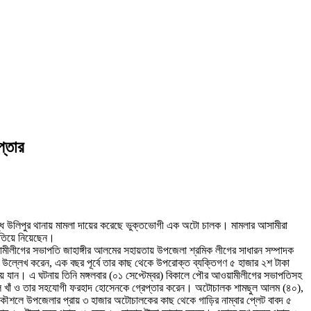
প্তার
ধে উলিপুর থানায় মামলা দায়ের করেছে ভুক্তভোগী এক অটো চালক। মামলার আসামীরা
াতিয়ে নিয়েছেন।
মীলীগের সভাপতি জাহাঙ্গীর আলমের সহায়তায় উপজেলা শ্রমিক লীগের সাধারন সম্পাদক
ল্লেখ করেন, এক বছর পূর্বে তার কাছ থেকে উপরোক্ত ব্যক্তিগণ ৫ হাজার ২শ টাকা
িয়ে যান। এ ঘটনায় তিনি মঙ্গলবার (০১ সেপ্টেম্বর) বিকালে পৌর আওয়ামীলীগের সভাপতিসহ
হেল খাঁ ও তার সহযোগী ফরহাদ হোসেনকে গ্রেপ্তার করেন। অটোচালক শামছুল আলম (৪০),
ৌশলে উপজেলার প্রায় ৩ হাজার অটোচালকের কাছ থেকে গাড়ির নাম্বার প্লেট বাবদ ৫