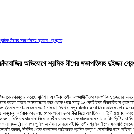
 শ্রমিক লীগের সভাপতিসহ দুইজন গ্রেপ্তার
ে চাঁদাবাজির অভিযোগে শ্রমিক লীগের সভাপতিসহ দুইজন গ্রে
 দুইজনকে গ্রেপ্তার করেছে পুলিশ। এ ঘটনায় পৌর আওয়ামীলীগের সভাপতিসহ ৫জনের বিরুদ্
লার কয়েক হাজার অটোচালকের কাছ থেকে প্রায় সাড়ে ১৫ কোটি টাকা চাঁদাবাজির মাধ্যমে হ
 রাশেদুল ইসলাম পেশায় একজন অটো চালক। তিনি উলিপুর বাজারে অটো নিয়ে আসলে পৌর আওয়া
ও অন্যান্য অটোচালকের কাছ থেকে অবৈধ ভাবে চাঁদা নিয়ে আসছিলেন। তিনি মামলায় আরও উ
 করেন। তিনি বার বার চাঁদা দিতে অস্বীকার করলে তাকে মারধর করে তার অটোগাড়িটি তারা ন
রেন (মামলা নং-০১)। এরপর পুলিশ অভিযান চালিয়ে ওই দিন পৌর শ্রমিক লীগের সভাপতি সো
েই জানান, দীর্ঘদিন থেকে বাংলাদেশ অটোবাইক শ্রমিক কল্যাণ সোসাইটির নামে অভিনব ক