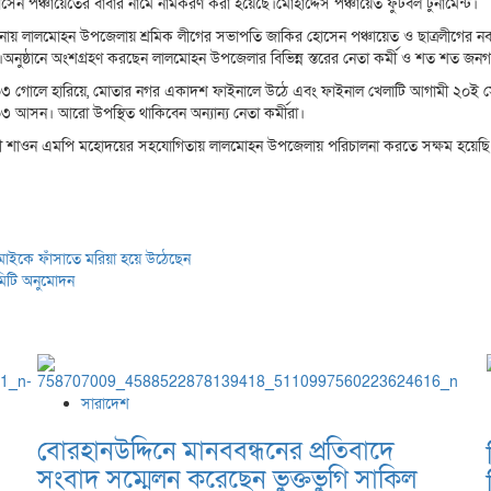
পঞ্চায়েতের বাবার নামে নামকরণ করা হয়েছে।মোহাদ্দেস পঞ্চায়েত ফুটবল টুর্নামেন্ট।
শনায় লালমোহন উপজেলায় শ্রমিক লীগের সভাপতি জাকির হোসেন পঞ্চায়েত ও ছাত্রলীগের নবন
ঠিত হয়।অনুষ্ঠানে অংশগ্রহণ করছেন লালমোহন উপজেলার বিভিন্ন স্তরের নেতা কর্মী ও শত শত জন
 ০৩ গোলে হারিয়ে, মোতার নগর একাদশ ফাইনালে উঠে এবং ফাইনাল খেলাটি আগামী ২০ই সেপ্
া ০৩ আসন। আরো উপস্থিত থাকিবেন অন্যান্য নেতা কর্মীরা।
ধুরী শাওন এমপি মহোদয়ের সহযোগিতায় লালমোহন উপজেলায় পরিচালনা করতে সক্ষম হয়েছ
জামাইকে ফাঁসাতে মরিয়া হয়ে উঠেছেন
মিটি অনুমোদন
সারাদেশ
বোরহানউদ্দিনে মানববন্ধনের প্রতিবাদে
সংবাদ সম্মেলন করেছেন ভুক্তভুগি সাকিল