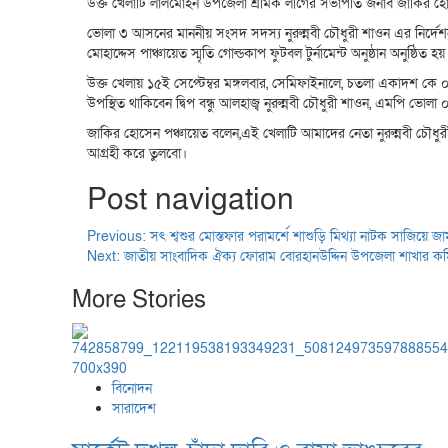
উক্ত খেলাটি লালমোহন উপজেলা শ্রমিক লীগের সভাপতি জনাব জাকির হোসেন 
ভোলা ৩ আসনের মাননীয় সংসদ সদস্য নুরুন্নবী চৌধুরী শাওন এর নির্দে
মোহাদ্দেস পাঞ্চায়েত স্মৃতি গোল্ডকাপ ফুটবল টুর্নামেন্ট অনুষ্ঠান অনুষ্
উক্ত খেলায় ১৫ই সেপ্টেম্বর মঙ্গলবার, সেমিফাইনালে, চতলা একাদশ কে
উপস্থিত থাকিবেন দ্বিপ বন্ধু আলহাজ্ব নুরুন্নবী চৌধুরী শাওন, এমপি ভোল
জাকির হোসেন পঞ্চায়েত বলেন,এই খেলাটি আমাদের নেতা নুরুন্নবী চৌ
আগ্রহী করে তুলবো।
Post navigation
Previous:
সৎ শ্বশুর মোস্তফার পরামর্শে শাশুড়ি মিথ্যা নাটক সাজিয়ে 
Next:
জাতীয় সাংবাদিক ঐক্য ফোরাম বোরহানউদ্দিন উপজেলা শাখার ক
More Stories
বিনোদন
সারাদেশ