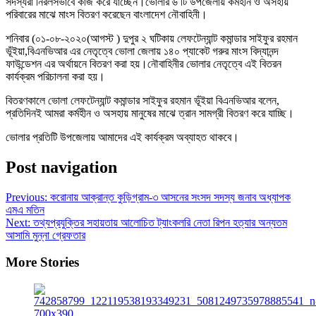
সদস্যরা নিরলসভাবে কাজ করে যাচ্ছেন।ভোলার ৬ টি উপজেলায় কর্মহীন ও অসহায়
পরিবারের মাঝে মাংস বিতরণ করেছেন বাংলাদেশ নৌবাহিনী।
শনিবার (০১-০৮-২০২০(আগস্ট ) দুপুর ২ ঘটিকায় লেফটেন্যান্ট কমান্ডার সাইফুর রহমান
ভূঁইয়া,বিএনভিআর এর নেতৃত্বে ভোলা জেলায় ১৪০ প্যাকেট গরুর মাংস বিদ্যানন্দ
ফাউন্ডেশন এর অর্থায়নে বিতরণ করা হয়।নৌবাহিনীর ভোলার নেতৃত্বে এই বিতরন
কার্যক্রম পরিচালনা করা হয়।
বিতরণকালে ভোলা লেফটেন্যান্ট কমান্ডার সাইফুর রহমান ভূঁইয়া বিএনভিআর বলেন,
প্রতিদিনই আমরা কর্মহীন ও অসহায় মানুষের মাঝে ত্রান সামগ্রী বিতরণ করে যাচ্ছি।
ভোলার প্রতিটি উপজেলায় আমাদের এই কার্যক্রম অব্যাহত থাকবে।
Post navigation
Previous:
করোনায় আক্রান্ত কুড়িগ্রাম-৩ আসনের সংসদ সদস্য জনাব অধ্যাপক
এমএ মতিন
Next:
তথ্যপ্রযুক্তির সহায়তায় আলোচিত ট্যাংকলরি নেতা রিপন হত্যার অন্যতম
আসামি মুন্না গ্রেফতার
More Stories