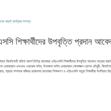
ের বাছাই কার্যক্রম সম্পন্ন
 শিক্ষার্থীদের উপবৃত্তি প্রদান আবেদন
িত ঝিনাইগাতী মহিলা আদর্শ ডিগ্রি কলেজের এইচএসসি শিক্ষার্থীদের উপবৃত্তি আবেদন পত্রের বাছাই
জেলা চেয়ারম্যান এসএমএ ওয়ারেজ নাইম, উপজেলা ভাইস চেয়ারম্যান মোফাজ্জল হোসেন চৌধুরী, ঝিনাইগা
য়, প্রচার সম্পাদক মজিবর রহমানসহ কলেজের শিক্ষকগণ ও এইচএসসি পড়ুয়া শিক্ষার্থীরা উপস্থিত ছিলেন।