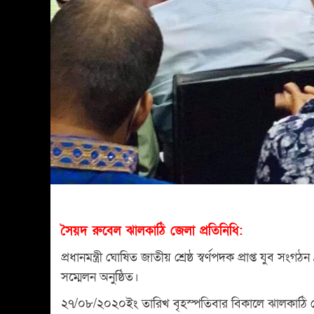
সৈয়দ রুবেল ঝালকাঠি জেলা প্রতিনিধি:
প্রধানমন্ত্রী ঘোষিত জাতীয় শ্রেষ্ঠ স্বর্ণপদক প্রাপ্ত যুব
সম্মেলন অনুষ্ঠিত।
২৭/০৮/২০২০ইং তারিখ বৃহস্পতিবার বিকালে ঝালকাঠি 