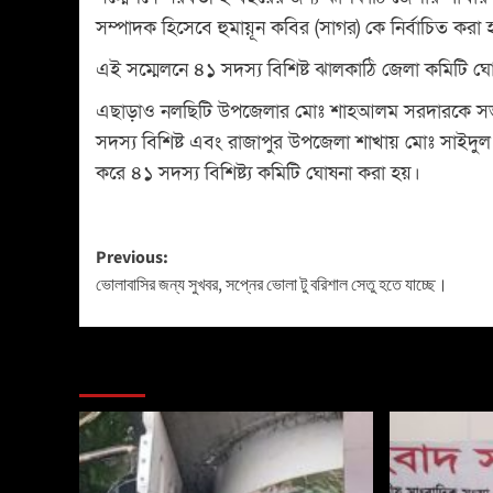
সম্পাদক হিসেবে হুমায়ূন কবির (সাগর) কে নির্বাচিত করা
এই সম্মেলনে ৪১ সদস্য বিশিষ্ট ঝালকাঠি জেলা কমিটি ঘ
এছাড়াও নলছিটি উপজেলার মোঃ শাহআলম সরদারকে সভ
সদস্য বিশিষ্ট এবং রাজাপুর উপজেলা শাখায় মোঃ সাইদ
করে ৪১ সদস্য বিশিষ্ট্য কমিটি ঘোষনা করা হয়।
Previous:
ভোলাবাসির জন্য সুখবর, সপ্নের ভোলা টু বরিশাল সেতু হতে যাচ্ছে।
More Stories