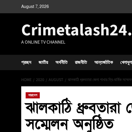
August 7, 2026
Crimetalash24
A ONLINE TV CHANNEL
প্রচ্ছদ
জাতীয়
অর্থনীতি
রাজনীতি
আন্তর্জাতিক
খেলাধুল
HOME
2020
AUGUST
ঝালকাঠি ধ্রুবতারা জেলা শাখার দ্বি-বার্ষিক সম্মেলন
সারাদেশ
ঝালকাঠি ধ্রুবতারা জ
সম্মেলন অনুষ্ঠিত