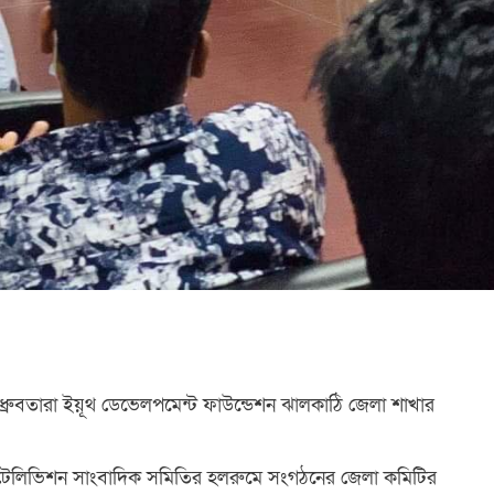
 সংগঠন ধ্রুবতারা ইয়ূথ ডেভেলপমেন্ট ফাউন্ডেশন ঝালকাঠি জেলা শাখার
টেলিভিশন সাংবাদিক সমিতির হলরুমে সংগঠনের জেলা কমিটির