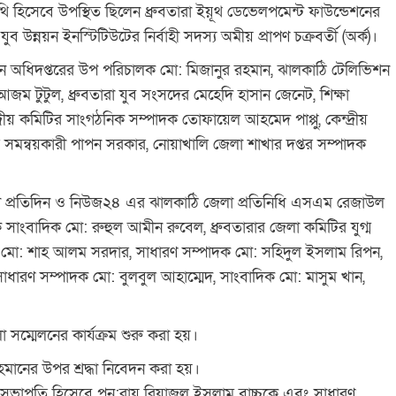
থি হিসেবে উপস্থিত ছিলেন ধ্রুবতারা ইয়ূথ ডেভেলপমেন্ট ফাউন্ডেশনের
 উন্নয়ন ইনস্টিটিউটের নির্বাহী সদস্য অমীয় প্রাপণ চক্রবর্তী (অর্ক)।
য়ন অধিদপ্তরের উপ পরিচালক মো: মিজানুর রহমান, ঝালকাঠি টেলিভিশন
 টুটুল, ধ্রুবতারা যুব সংসদের মেহেদি হাসান জেনেট, শিক্ষা
্রীয় কমিটির সাংগঠনিক সম্পাদক তোফায়েল আহমেদ পাপ্পু, কেন্দ্রীয়
র সমন্বয়কারী পাপন সরকার, নোয়াখালি জেলা শাখার দপ্তর সম্পাদক
দেশ প্রতিদিন ও নিউজ২৪ এর ঝালকাঠি জেলা প্রতিনিধি এসএম রেজাউল
দক সাংবাদিক মো: রুহুল আমীন রুবেল, ধ্রুবতারার জেলা কমিটির যুগ্ম
 মো: শাহ আলম সরদার, সাধারণ সম্পাদক মো: সহিদুল ইসলাম রিপন,
ধারণ সম্পাদক মো: বুলবুল আহাম্মেদ, সাংবাদিক মো: মাসুম খান,
সম্মেলনের কার্যক্রম শুরু করা হয়।
 রহমানের উপর শ্রদ্ধা নিবেদন করা হয়।
 সভাপতি হিসেবে পুন:রায় রিয়াজুল ইসলাম বাচ্চুকে এবং সাধারণ