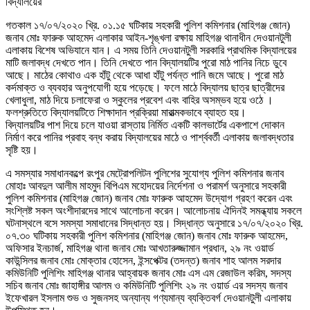
বিদ্যালয়ের
গতকাল ১৭/০৭/২০২০ খ্রি. ০১.১৫ ঘটিকায় সহকারী পুলিশ কমিশনার (মাহিগঞ্জ জোন)
জনাব মোঃ ফারুক আহমেদ এলাকার আইন-শৃঙ্খলা রক্ষায় মাহিগঞ্জ থানাধীন দেওয়ানটুলী
এলাকায় বিশেষ অভিযানে যান। এ সময় তিনি দেওয়ানটুলী সরকারি প্রাথমিক বিদ্যালয়ের
মাটি জলাবদ্ধ দেখতে পান। তিনি দেখতে পান বিদ্যালয়টির পুরো মাঠ পানির নিচে ডুবে
আছে। মাঠের কোথাও এক হাঁটু থেকে আধা হাঁটু পর্যন্ত পানি জমে আছে। পুরো মাঠ
কর্দমাক্ত ও ব্যবহার অনুপযোগী হয়ে পড়েছে। ফলে মাঠে বিদ্যালয় ছাত্র ছাত্রীদের
খেলাধুলা, মাঠ দিয়ে চলাফেরা ও স্কুলের প্রবেশ এবং বাহির অসম্ভব হয়ে ওঠে ।
ফলশ্রুতিতে বিদ্যালয়টিতে শিক্ষাদান প্রক্রিয়া মারাত্মকভাবে ব্যাহত হয়।
বিদ্যালয়টির পাশ দিয়ে চলে যাওয়া রাস্তায় নির্মিত একটি কালভার্টের একপাশে দোকান
নির্মাণ করে পানির প্রবাহ বন্ধ করায় বিদ্যালয়ের মাঠে ও পার্শ্ববর্তী এলাকায় জলাবদ্ধতার
সৃষ্টি হয়।
এ সমস্যার সমাধানকল্পে রংপুর মেট্রোপলিটন পুলিশের সুযোগ্য পুলিশ কমিশনার জনাব
মোহাঃ আবদুল আলীম মাহমুদ বিপিএম মহোদয়ের নির্দেশনা ও পরামর্শ অনুসারে সহকারী
পুলিশ কমিশনার (মাহিগঞ্জ জোন) জনাব মোঃ ফারুক আহমেদ উদ্যোগ গ্রহণ করেন এবং
সংশ্লিষ্ট সকল অংশীদারদের সাথে আলোচনা করেন। আলোচনায় ঐদিনই সমন্ধ্যায় সকলে
ঘটনাস্থলে বসে সমস্যা সমাধানের সিদ্ধান্ত হয়। সিদ্ধান্ত অনুসারে ১৭/০৭/২০২০ খ্রি.
০৭.৩০ ঘটিকায় সহকারী পুলিশ কমিশনার (মাহিগঞ্জ জোন) জনাব মোঃ ফারুক আহমেদ,
অফিসার ইনচার্জ, মাহিগঞ্জ থানা জনাব মোঃ আখতারুজ্জামান প্রধান, ২৯ নং ওয়ার্ড
কাউন্সিলর জনাব মোঃ মোক্তার হোসেন, ইন্সপেক্টর (তদন্ত) জনাব শাহ আলম সরদার
কমিউনিটি পুলিশিং মাহিগঞ্জ থানার আহ্বায়ক জনাব মোঃ এস এম রেজাউল করিম, সদস্য
সচিব জনাব মোঃ জাহাঙ্গীর আলম ও কমিউনিটি পুলিশিং ২৯ নং ওয়ার্ড এর সদস্য জনাব
ইফেখারল ইসলাম শুভ ও সুজনসহ অন্যান্য গণ্যমান্য ব্যক্তিবর্গ দেওয়ানটুলী এলাকায়