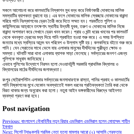
উপস্থিত হন।
সকলে আলোচনা করে কালভার্টের নিস্কাশন মুখ বন্ধ করে নির্মাণকারী দোকানের মালিক
সমস্যাটির ব্যাপকতা বুঝানো হয়। এর ফলে দোকানের মালিক স্বেচ্ছায় দোকানের বারান্দা
সরিয়ে পানি নিঃস্কাশনের ড্রেন তৈরী করে দিতে সম্মত হন। পরবর্তীতে পুলিশ ও
কাউন্সিলরের আহ্বানে তৎক্ষণাৎ স্থানীয় উদ্যমী যুবক, তরুণ ও দোকানের মালিক নিজে
বারান্দা অপসারণ করে সেখানে ড্রেন খনন করেন। প্রায় ৩ ঘন্টা ধরের খননের পর কালভার্ট
থেকে খননকৃত ড্রেনের মধ্য দিয়ে পানি প্রবাহিত হওয়া শুরু করে। এ সময় উপস্থিত
জনতার মধ্যে স্বস্তির আনন্দ ঘন পরিবেশ ও উল্লাস সৃষ্টি হয়। কলকলিয়ে বইতে শুরু করে
পানি। যেন স্রোতের সাথে ভেসে যায় এলাকার মানুষের দীর্ঘদিনের পুঞ্জীভূত ক্ষোভ ও
সমস্যা। ঘটনাটি সারা থানা এলাকায় ব্যাপক সাড়া ফেলেছে। সর্বস্তরের জনগণ এজন্য
পুলিশকে সাধুবাদ জানিয়েছে।
এভাবে পুলিশের উদ্যোগে নিরসন হলো দেওয়ানটুলী সরকারি প্রাথমিক বিদ্যালয় ও
বিদ্যালয়ের মাঠের দীর্ঘদিনের জলাবদ্ধতা।
রংপুর মেট্রোপলিটন এলাকার সর্বস্তরের জনসাধারণকে রাস্তা, পানির প্রবাহ ও কালভার্টের
পানি নিষ্কাশনের মুখে যেকোন অবস্থাতেই সকল ধরনের প্রতিবন্ধকতা তৈরি করা থেকে
বিরত থাকার জন্য অনুরোধ করা হলো। নতুবা আইন ভঙ্গকারীদের বিরুদ্ধে আইনগত
ব্যবস্থা গ্রহণ করা হবে।
Post navigation
Previous:
বাংলাদেশ নৌবাহিনীর নতুন রিয়ার এডমিরাল এডমিরাল হলেন মোহাম্মদ শাহীন
ইকবাল
Next:
সিলেট ট্যাঙ্কলরি শ্রমিক নেতা হত্যা মামলার আরো (২) আসামি গ্রেফতার