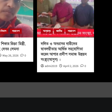
া বিভাগ
সারাদেশ
অন্যান্য
জাতীয়
সারাদেশ
শিকার রিক্তা মিস্ত্রী,
দলিত ও অনগ্রসর নারীদের
ে দেবর লেমন!
স্বাবলম্বীতায় আর্থিক সহযোগিতা
করেন আশার প্রদীপ সমাজ উন্নয়ন
May 26, 2026
0
সংস্থা(আসুস) ।
admi2019
April 2, 2026
0