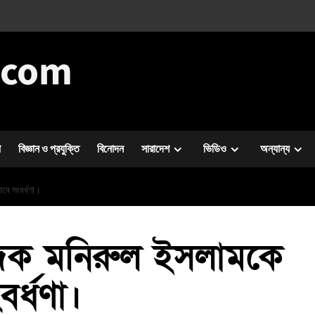
.com
া
বিজ্ঞান ও প্রযুক্তি
বিনোদন
সারাদেশ
ভিডিও
অন্যান্য
বে সংবর্ধণা।
দক মনিরুল ইসলামকে
বর্ধণা।