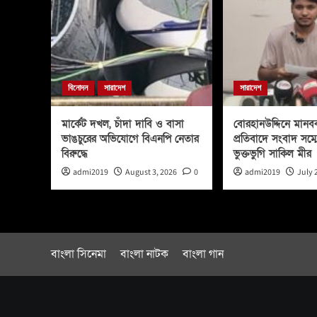
বিনোদন
সারাদেশ
সারাদেশ
মার্কেট দখল, চাঁদা দাবি ও বাসা
বোরহানউদ্দিনে মানবব
ভাঙচুরের অভিযোগে বিএনপি নেতার
প্রতিবাদে সংবাদ সম্
বিরুদ্ধে
ভুক্তভুগি সাকিল মীর
admi2019
August 3, 2026
0
admi2019
July 
বাংলা সিনেমা
বাংলা নাটক
বাংলা গান