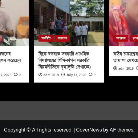
অর্থনীতি
সারাদেশ
অন্যান্য
খুলন
ন্ধনের
বিকে বড়বাক সরকারি প্রাথমিক
কঠিন চক্রান্তের 
মেলন করেছেন
বিদ্যালয়ের শিক্ষিকাগন সরকারি
তামাশা দেখছ
নিয়মনীতিকে বৃদ্ধাঙ্গুলি দেখাচ্ছে।
admi2019
27, 2026
0
admi2019
July 17, 2026
0
Copyright © All rights reserved.
|
CoverNews
by AF themes.