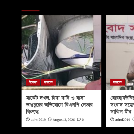
More Stories
বিনোদন
সারাদেশ
সারাদেশ
মার্কেট দখল, চাঁদা দাবি ও বাসা
বোরহানউদ্দি
ভাঙচুরের অভিযোগে বিএনপি নেতার
সংবাদ সম্মে
বিরুদ্ধে
সাকিল মীর
admi2019
August 3, 2026
0
admi2019