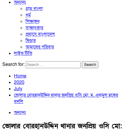
অন্যান্য
গ্রাম বাংলা
ধর্ম
শিক্ষাঙ্গন
সাক্ষাৎকার
প্রবাসে বাংলাদেশ
ফিচার
আমাদের পরিবার
লাইভ টিভি
Search for:
Home
2020
July
ভোলার বোরহানউদ্দিন থানার জনপ্রিয় ওসি মো: ম. এনামুল হকের
বদলি
অন্যান্য
ভোলার বোরহানউদ্দিন থানার জনপ্রিয় ওসি মো: