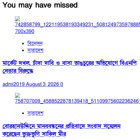
You may have missed
বিনোদন
সারাদেশ
মার্কেট দখল, চাঁদা দাবি ও বাসা ভাঙচুরের অভিযোগে বিএনপি
নেতার বিরুদ্ধে
admi2019
August 3, 2026
0
সারাদেশ
বোরহানউদ্দিনে মানববন্ধনের প্রতিবাদে সংবাদ সম্মেলন
করেছেন ভুক্তভুগি সাকিল মীর