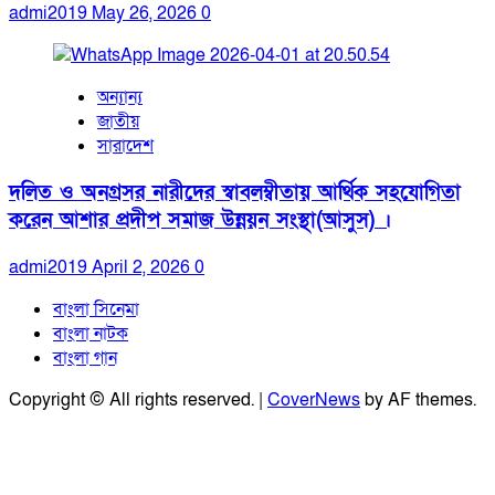
admi2019
May 26, 2026
0
অন্যান্য
জাতীয়
সারাদেশ
দলিত ও অনগ্রসর নারীদের স্বাবলম্বীতায় আর্থিক সহযোগিতা
করেন আশার প্রদীপ সমাজ উন্নয়ন সংস্থা(আসুস) ।
admi2019
April 2, 2026
0
বাংলা সিনেমা
বাংলা নাটক
বাংলা গান
Copyright © All rights reserved.
|
CoverNews
by AF themes.