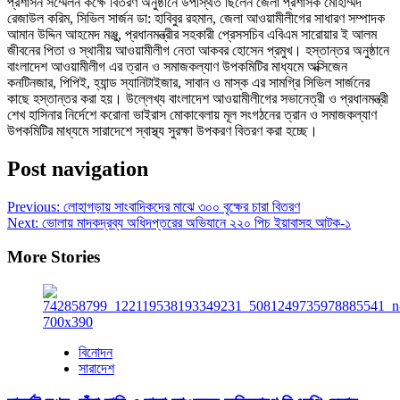
প্রশাসন সম্মেলন কক্ষে বিতরণ অনুষ্ঠানে উপস্থিত ছিলেন জেলা প্রশাসক মোহাম্মদ
রেজাউল করিম, সিভিল সার্জন ডা: হাবিবুর রহমান, জেলা আওয়ামীলীগের সাধারণ সম্পাদক
আমান উদ্দিন আহমেদ মঞ্জু, প্রধানমন্ত্রীর সহকারী প্রেসসচিব এবিএম সারোয়ার ই আলম
জীবনের পিতা ও স্থানীয় আওয়ামীলীগ নেতা আকবর হোসেন প্রমুখ। হস্তান্তর অনুষ্ঠানে
বাংলাদেশ আওয়ামীলীগ এর ত্রান ও সমাজকল্যাণ উপকমিটির মাধ্যমে অক্সিজেন
কনটিনজার, পিপিই, হ্যান্ড স্যানিটাইজার, সাবান ও মাস্ক এর সামগ্রি সিভিল সার্জনের
কাছে হস্তান্তর করা হয়। উল্লেখ্য বাংলাদেশ আওয়ামীলীগের সভানেত্রী ও প্রধানমন্ত্রী
শেখ হাসিনার নির্দেশে করোনা ভাইরাস মোকাবেলায় মূল সংগঠনের ত্রান ও সমাজকল্যাণ
উপকমিটির মাধ্যমে সারাদেশে স্বাস্থ্য সুরক্ষা উপকরণ বিতরণ করা হচ্ছে।
Post navigation
Previous:
লোহাগড়ায় সাংবাদিকদের মাঝে ৩০০ বৃক্ষের চারা বিতরণ
Next:
ভোলায় মাদকদ্রব্য অধিদপ্তরের অভিযানে ২২০ পিচ ইয়াবাসহ আটক-১
More Stories
বিনোদন
সারাদেশ