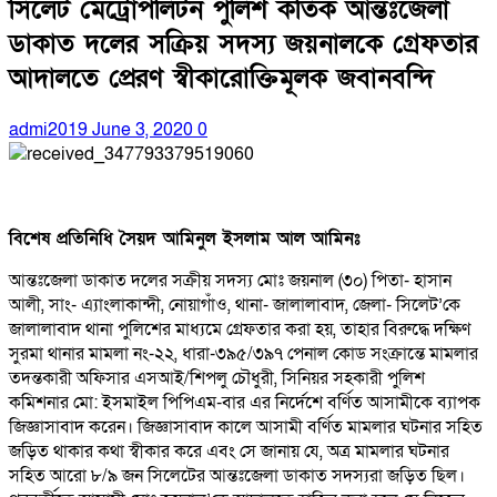
সিলেট মেট্রোপলিটন পুলিশ কর্তিক আন্তঃজেলা
ডাকাত দলের সক্রিয় সদস্য জয়নালকে গ্রেফতার
আদালতে প্রেরণ স্বীকারোক্তিমূলক জবানবন্দি
admi2019
June 3, 2020
0
বিশেষ প্রতিনিধি সৈয়দ আমিনুল ইসলাম আল আমিনঃ
আন্তঃজেলা ডাকাত দলের সক্রীয় সদস্য মোঃ জয়নাল (৩০) পিতা- হাসান
আলী, সাং- এ্যাংলাকান্দী, নোয়াগাঁও, থানা- জালালাবাদ, জেলা- সিলেট’কে
জালালাবাদ থানা পুলিশের মাধ্যমে গ্রেফতার করা হয়, তাহার বিরুদ্ধে দক্ষিণ
সুরমা থানার মামলা নং-২২, ধারা-৩৯৫/৩৯৭ পেনাল কোড সংক্রান্তে মামলার
তদন্তকারী অফিসার এসআই/শিপলু চৌধুরী, সিনিয়র সহকারী পুলিশ
কমিশনার মো: ইসমাইল পিপিএম-বার এর নির্দেশে বর্ণিত আসামীকে ব্যাপক
জিজ্ঞাসাবাদ করেন। জিজ্ঞাসাবাদ কালে আসামী বর্ণিত মামলার ঘটনার সহিত
জড়িত থাকার কথা স্বীকার করে এবং সে জানায় যে, অত্র মামলার ঘটনার
সহিত আরো ৮/৯ জন সিলেটের আন্তঃজেলা ডাকাত সদস্যরা জড়িত ছিল।