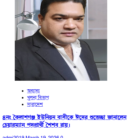
অন্যান্য
খুলনা বিভাগ
সারাদেশ
৪নং কৈলাশগঞ্জ ইউনিয়ন বাসীকে ঈদের শুভেচ্ছা জানালেন
চেয়ারম্যান পদপ্রার্থী শৈশব রায়।