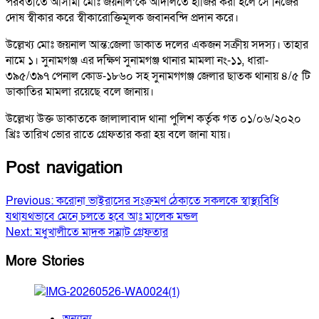
পরবর্তীতে আসামী মোঃ জয়নাল’কে আদালতে হাজির করা হলে সে নিজের
দোষ স্বীকার করে স্বীকারোক্তিমূলক জবানবন্দি প্রদান করে।
উল্লেখ্য মোঃ জয়নাল আন্ত:জেলা ডাকাত দলের একজন সক্রীয় সদস্য। তাহার
নামে ১। সুনামগঞ্জ এর দক্ষিণ সুনামগঞ্জ থানার মামলা নং-১১, ধারা-
৩৯৫/৩৯৭ পেনাল কোড-১৮৬০ সহ সুনামগগঞ্জ জেলার ছাতক থানায় ৪/৫ টি
ডাকাতির মামলা রয়েছে বলে জানায়।
উল্লেখ্য উক্ত ডাকাতকে জালালাবাদ থানা পুলিশ কর্তৃক গত ০১/০৬/২০২০
খ্রিঃ তারিখ ভোর রাতে গ্রেফতার করা হয় বলে জানা যায়।
Post navigation
Previous:
করোনা ভাইরাসের সংক্রমণ ঠেকাতে সকলকে স্বাস্থ্যবিধি
যথাযথভাবে মেনে চলতে হবে আঃ মালেক মন্ডল
Next:
মধুখালীতে মাদক সম্রাট গ্রেফতার
More Stories