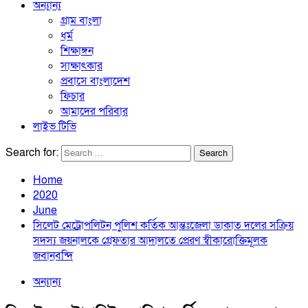
অন্যান্য
গ্রাম বাংলা
ধর্ম
শিক্ষাঙ্গন
সাক্ষাৎকার
প্রবাসে বাংলাদেশ
ফিচার
আমাদের পরিবার
লাইভ টিভি
Search for:
Home
2020
June
সিলেট মেট্রোপলিটন পুলিশ কর্তিক আন্তঃজেলা ডাকাত দলের সক্রিয়
সদস্য জয়নালকে গ্রেফতার আদালতে প্রেরণ স্বীকারোক্তিমূলক
জবানবন্দি
অন্যান্য