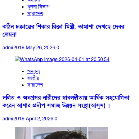
অন্যান্য
খুলনা বিভাগ
সারাদেশ
কঠিন চক্রান্তের শিকার রিক্তা মিস্ত্রী, তামাশা দেখছে দেবর
লেমন!
admi2019
May 26, 2026
0
অন্যান্য
জাতীয়
সারাদেশ
দলিত ও অনগ্রসর নারীদের স্বাবলম্বীতায় আর্থিক সহযোগিতা
করেন আশার প্রদীপ সমাজ উন্নয়ন সংস্থা(আসুস) ।
admi2019
April 2, 2026
0