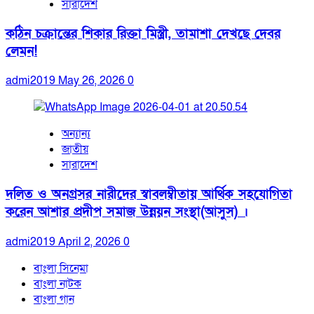
সারাদেশ
কঠিন চক্রান্তের শিকার রিক্তা মিস্ত্রী, তামাশা দেখছে দেবর
লেমন!
admi2019
May 26, 2026
0
অন্যান্য
জাতীয়
সারাদেশ
দলিত ও অনগ্রসর নারীদের স্বাবলম্বীতায় আর্থিক সহযোগিতা
করেন আশার প্রদীপ সমাজ উন্নয়ন সংস্থা(আসুস) ।
admi2019
April 2, 2026
0
বাংলা সিনেমা
বাংলা নাটক
বাংলা গান