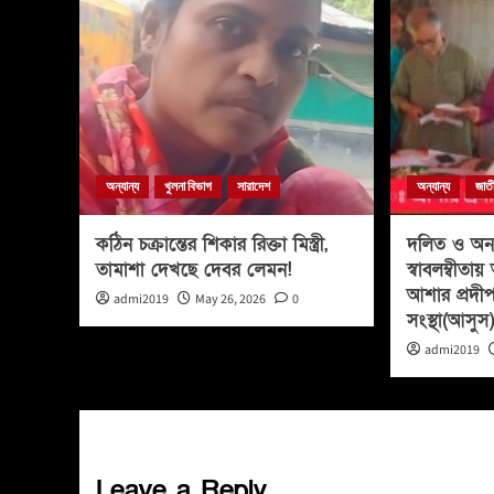
অন্যান্য
খুলনা বিভাগ
সারাদেশ
অন্যান্য
জাত
কঠিন চক্রান্তের শিকার রিক্তা মিস্ত্রী,
দলিত ও অনগ
তামাশা দেখছে দেবর লেমন!
স্বাবলম্বীত
আশার প্রদীপ
admi2019
May 26, 2026
0
সংস্থা(আসুস
admi2019
Leave a Reply