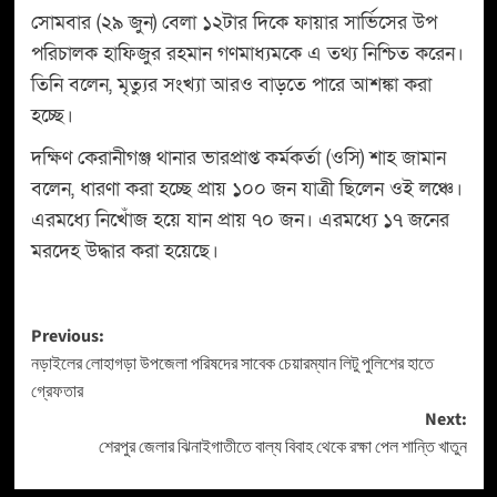
সোমবার (২৯ জুন) বেলা ১২টার দিকে ফায়ার সার্ভিসের উপ
পরিচালক হাফিজুর রহমান গণমাধ্যমকে এ তথ্য নিশ্চিত করেন।
তিনি বলেন, মৃত্যুর সংখ্যা আরও বাড়তে পারে আশঙ্কা করা
হচ্ছে।
দক্ষিণ কেরানীগঞ্জ থানার ভারপ্রাপ্ত কর্মকর্তা (ওসি) শাহ জামান
বলেন, ধারণা করা হচ্ছে প্রায় ১০০ জন যাত্রী ছিলেন ওই লঞ্চে।
এরমধ্যে নিখোঁজ হয়ে যান প্রায় ৭০ জন। এরমধ্যে ১৭ জনের
মরদেহ উদ্ধার করা হয়েছে।
Previous:
নড়াইলের লোহাগড়া উপজেলা পরিষদের সাবেক চেয়ারম্যান লিটু পুলিশের হাতে
গ্রেফতার
Next:
শেরপুর জেলার ঝিনাইগাতীতে বাল্য বিবাহ থেকে রক্ষা পেল শান্তি খাতুন