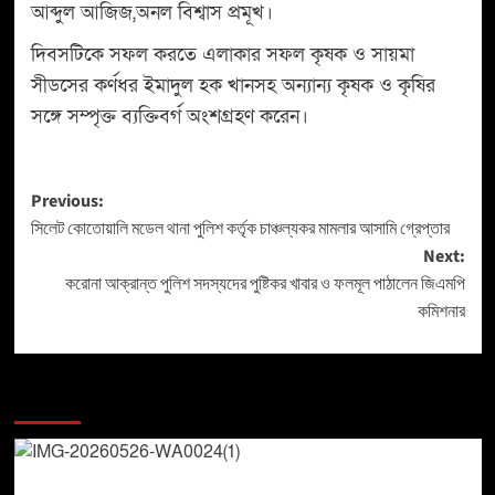
আব্দুল আজিজ,অনল বিশ্বাস প্রমূখ।
দিবসটিকে সফল করতে এলাকার সফল কৃষক ও সায়মা
সীডসের কর্ণধর ইমাদুল হক খানসহ অন্যান্য কৃষক ও কৃষির
সঙ্গে সম্পৃক্ত ব্যক্তিবর্গ অংশগ্রহণ করেন।
Previous:
সিলেট কোতোয়ালি মডেল থানা পুলিশ কর্তৃক চাঞ্চল্যকর মামলার আসামি গ্রেপ্তার
Next:
করোনা আক্রান্ত পুলিশ সদস্যদের পুষ্টিকর খাবার ও ফলমূল পাঠালেন জিএমপি
কমিশনার
More Stories