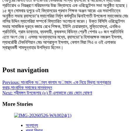
শেরপুরের ঝিনাইগাতী উপজেলায় বেসরকারী সংস্থা র‌্যাসডো’র আয়োজনে ম্যালেরিয়া
প্রতিরোধ ও নিয়ন্ত্রণে মরিয়মনগর উচ্চ বিদ্যালয়ে এক ওরিয়েন্টেশন সভা অনুষ্ঠিত হয়েছে।
১৫ জুন সোমবার দুপুরে ওই বিদ্যালয়ের প্রধান শিক্ষক অঞ্জন আরেং এর সভাপতিত্বে
অনুষ্ঠিত সভায় র‌্যাসডো’র ম্যালেরিয়া নির্মূল কর্মসূচীর ঝিনাইগাতী উপজেলা ম্যানেজার মোঃ
নাসির উদ্দিন ম্যালেরিয়া সম্পর্কে বিস্তারিত অলোচনা করেন। উক্ত বিসিসি ওরিয়েন্টেশন
সভায় সামাজিক দূরত্ব বজায় রেখে শিক্ষক, ইউপি চেয়ারম্যান, মুক্তিযোদ্ধা, এনজিও
প্রতিনিধি, গ্রাম ডাক্তার, ব্যবসায়ী, কৃষকসহ বিভিন্ন শ্রেণী পেশার ২০ জন প্রতিনিধি
এতে অংশ নেয়। এসময় অন্যান্যদের মধ্যে, র‌্যাসডো’র হিসাবরক্ষক নজরুল ইসলাম,
ল্যাবরেটরী টেকনিশিয়ান মোঃ আশরাফুল ইসলাম, বেলাল মিয়া পিএ ও ওই এলাকার
স্বাস্থ্যকর্মী শামসুন্নাহার উপস্থিত ছিলেন।
Post navigation
Previous:
সাংবাদিক অাবুল কালাম অাজাদ -কে নিয়ে মিথ্যা অপপ্রচার
করায়,সাংবাদিক সমাজের মানববন্ধন
Next:
শ্রীমঙ্গল উপজেলায় (৮) টি এলাকাকে রেড জোন ঘোষণা
More Stories
অন্যান্য
খুলনা বিভাগ