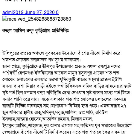
admi2019
June 27, 2020
0
রুহুল আমিন রুকু কুড়িগ্রাম প্রতিনিধিঃ
উলিপুরের প্রত্যন্ত অঞ্চলে যুবকদের উদ্যোগে বাঁশের সাঁকো নির্মাণ করে
শতশত লোকের চলাচলের পথ সুগম করেছেন।
জানা গেছে, কুড়িগ্রামের উলিপুর উপজেলার প্রত্যন্ত অঞ্চল ব্রহ্মপুত্র নদের
পার্শ্ববর্তী বেগমগঞ্জ ইউনিয়নের আকেল মামুদ রসুলপুর গ্রামের শত শত
লোকের চলাচলের একমাত্র ভরসা খুদিরকুটি বাজার সংলগ্ন প্রাক্তন ইউপি
সদস্য বাদশা মিয়ার বাড়ী হইতে পশু চিকিৎসক সফির বাড়ির সামনের রাস্তাটি
সৃষ্ট গর্ত ছিল চলমান বন্যা পরিস্থিতি দেখা দেওয়ায় সৃষ্ট রাস্তার মধ্যে গর্ত টিতে
বন্যার পানি ভরে যায়। এতে এলাকার শত শত লোকের চলাচলের একমাত্র
রাস্তাটি বিভিন্ন যানবাহন সহ যোগাযোগ বিচ্ছিন্ন হয়ে পড়ে। এমতাবস্থায় ২৭
জুন শনিবার স্থানীয় রাজু,মমিনুল,সবুজ,শাকিল, ডাঃ শফি, রবিউল
ইসলাম,আক্তার হোসেন,আতাউর রহমান, মিজান মন্ডল,
ইয়াকুব,আমির,,শাহাদত, নুর আলম এসকে সহ কতিপয় যুব সমাজের উদ্যোগে
স্বেচ্ছাশ্রমে বাঁশের সাঁকোটি নির্মাণ করেন। এতে শত শত লোকের একমাত্র