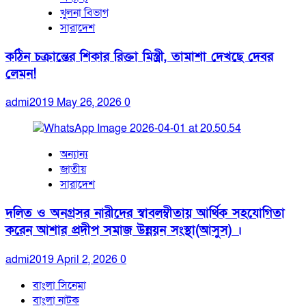
খুলনা বিভাগ
সারাদেশ
কঠিন চক্রান্তের শিকার রিক্তা মিস্ত্রী, তামাশা দেখছে দেবর
লেমন!
admi2019
May 26, 2026
0
অন্যান্য
জাতীয়
সারাদেশ
দলিত ও অনগ্রসর নারীদের স্বাবলম্বীতায় আর্থিক সহযোগিতা
করেন আশার প্রদীপ সমাজ উন্নয়ন সংস্থা(আসুস) ।
admi2019
April 2, 2026
0
বাংলা সিনেমা
বাংলা নাটক