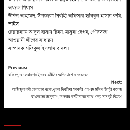
অধ্যক্ষ গিয়াস
উদ্দিন আহমেদ, উপজেলা নির্বাহী অফিসার হাবিবুল হাসান রুমি,
ভাইস
চেয়ারম্যান আবুল হাসান রিমন, মাসুমা বেগম, পৌরসভা
আওয়ামী লীগের সাধারন
সম্পাদক শফিকুল ইসলাম বাদল।
Previous:
রাজিবপুরে ফেয়ার প্রাইজের দুর্নীতির অভিযোগে মানববন্ধন
Next:
আজিজুল বারী হেলালের পক্ষে,খুলনা দিঘলিয়া সরকারী এম এম মজিদ ডিগ্রী কলেজ
ছাএদলের উদ্যোগে,অসহায় কর্মহীনদের মাঝে খাদ্য সামগ্রী বিতরণ
More Stories