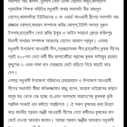
সভাপতি আঃ জলিল ,যুবলীগ নেতা ওলিদ হোসেন মামুন,বাংলাদেশ
প্রাথমিক শিক্ষক সমিতির মধুখালী শাখার সভাপতি মীর নাজমুল
হোসেন,কামালদিয়া ইউনিয়নের ৩ নং ওয়ার্ড আওয়ামী রীগের সভাপতি আঃ
রাজ্জাক মোল্লা,সাধারন সম্পাদক কবির মোল্লা,ইউপি সদস্য নুরুল
ইসলাম,ছাত্রলীগ নেতা রাব্বি ঠাকুর ও আইন সহয়তা কেন্দ্র ফরিদপুর
বিভাগী সাধারন সম্পাদক আক্তার হোসেন আকাশ প্রমুখ। এসময়
মধুখালী উপজেলা আওয়ামী লীগ,স্বেচ্ছাসেবক লীগ,ছাত্রলীগ,কৃষক লীগের
প্রাই ৪০০শত নেতা কর্মী মীর কাপাসেটিয়া গ্রামের কৃষক ফাইজুর রহমান
কুদ্দুসের ৩ একর পাকা ধান স্বেচ্ছায় কেটে বাড়িতে নিয়ে মাড়াই করে
দেন।
এসময় মধুখালী উপজেলা পরিষদের চেয়ারম্যান ও উপজেলা আওয়ামী
লীগের সভাপতি র্মীজা মনিরুজ্জামান বাচ্চু বলেন, করোনা ভাইরাসের কারনে
মানুষ ঘড় থেকে বের হচ্ছে না,এমন অবস্থায় সারাদেশের কৃষকরা কৃষি
শ্রমিক সংকটে ধান কাটতে পারছিলনা । ঐ সকল কৃষকের কথা চিন্তা
করে মাননীয় প্রধান মন্ত্রী আওয়ামী লীগের নেতা কর্মীদের কৃষকের ধান
কেটে দেওয়া আহবান জানান। আমরা প্রধান মন্ত্রীর আহবানে মধুখালী