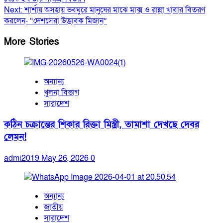
navigation
Next:
শার্শায় অসহায় ভবঘুরে মানুষের মাঝে মাক্স ও রান্না খাবার বিতরণ
করলেন- “দেশসেরা উদ্ভাবক মিজান”
More Stories
অন্যান্য
খুলনা বিভাগ
সারাদেশ
কঠিন চক্রান্তের শিকার রিক্তা মিস্ত্রী, তামাশা দেখছে দেবর
লেমন!
admi2019
May 26, 2026
0
অন্যান্য
জাতীয়
সারাদেশ