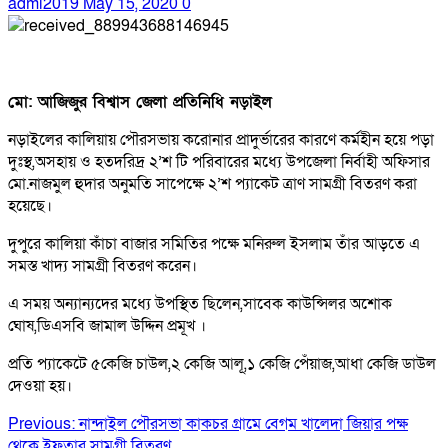
admi2019
May 15, 2020
0
মো: অাজিজুর বিশ্বাস জেলা প্রতিনিধি নড়াইল
নড়াইলের কালিয়ায় পৌরসভায় করোনার প্রাদুর্ভারের কারণে কর্মহীন হয়ে পড়া
দুঃস্থ,অসহায় ও হতদরিদ্র ২’শ টি পরিবারের মধ্যে উপজেলা নির্বাহী অফিসার
মো.নাজমুল হুদার অনুমতি সাপেক্ষে ২’শ প্যাকেট ত্রাণ সামগ্রী বিতরণ করা
হয়েছে।
দুপুরে কালিয়া কাঁচা বাজার সমিতির পক্ষে মনিরুল ইসলাম তাঁর আড়তে এ
সমস্ত খাদ্য সামগ্রী বিতরণ করেন।
এ সময় অন্যান্যদের মধ্যে উপস্থিত ছিলেন,সাবেক কাউন্সিলর অশোক
ঘোষ,ডিএসবি জামাল উদ্দিন প্রমূখ ।
প্রতি প্যাকেটে ৫কেজি চাউল,২ কেজি আলূ,১ কেজি পেঁয়াজ,আধা কেজি ডাউল
দেওয়া হয়।
Post
Previous:
নান্দাইল পৌরসভা কাকচর গ্রামে বেগম খালেদা জিয়ার পক্ষ
থেকে ইফতার সামগ্রী বিতরণ