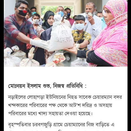
মোঃনয়ন ইসলাম শুভ, নিজস্ব প্রতিনিধি :
নড়াইলের লোহাগড়া ইউনিয়নের নিহত সাবেক চেয়ারম্যান বদর
খন্দকারের পরিবারের পক্ষ থেকে আট’শ দরিদ্র ও অসহায়
পরিবারের মধ্যে খাদ্য সহায়তা দেওয়া হয়েছে।
বৃহস্পতিবার চরবগজুড়ি গ্রামে চেয়াম্যানের নিজ বাড়িতে এ