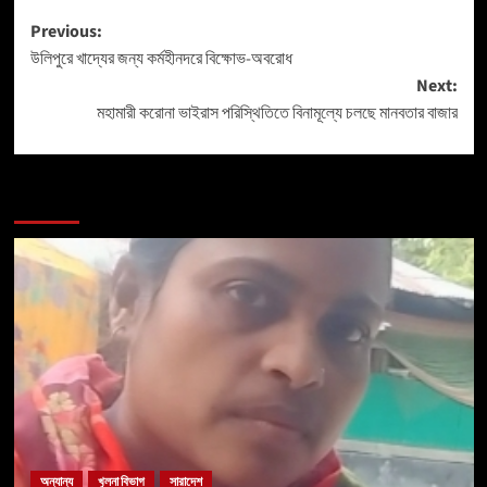
Previous:
উলিপুরে খাদ্যের জন্য কর্মহীনদরে বিক্ষোভ-অবরোধ
Next:
মহামারী করোনা ভাইরাস পরিস্থিতিতে বিনামূল্যে চলছে মানবতার বাজার
More Stories
অন্যান্য
খুলনা বিভাগ
সারাদেশ