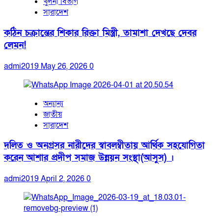
খুলনা বিভাগ
সারাদেশ
কঠিন চক্রান্তের শিকার রিক্তা মিস্ত্রী, তামাশা দেখছে দেবর
লেমন!
admi2019
May 26, 2026
0
অন্যান্য
জাতীয়
সারাদেশ
দলিত ও অনগ্রসর নারীদের স্বাবলম্বীতায় আর্থিক সহযোগিতা
করেন আশার প্রদীপ সমাজ উন্নয়ন সংস্থা(আসুস) ।
admi2019
April 2, 2026
0