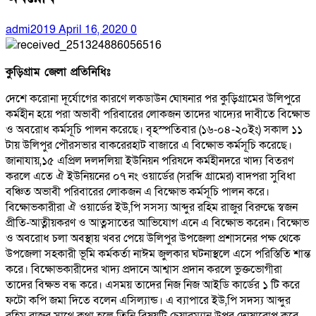
admi2019
April 16, 2020
0
কুড়িগ্রাম জেলা প্রতিনিধিঃ
দেশে করোনা দূর্যোগের কারণে লকডাউন ঘোষনার পর কুড়িগ্রামের উলিপুরে
কর্মহীন হয়ে পরা অভাবী পরিবারের লোকজন তাদের খাদ্যের দাবীতে বিক্ষোভ
ও অবরোধ কর্মসূচি পালন করেছে। বৃহস্পতিবার (১৬-০৪-২০ইং) সকাল ১১
টায় উলিপুর পৌরসভার বাকরেরহাট বাজারে এ বিক্ষোভ কর্মসূচি করেছে।
জানাযায়,১৫ এপ্রিল দলদলিয়া ইউনিয়ন পরিষদে কর্মহীনদরে খাদ্য বিতরণ
করলে এতে ঐ ইউনিয়নের ০৭ নং ওয়ার্ডের (সরব্দি গ্রামের) বাদপরা সুবিধা
বঞ্চিত অভাবী পরিবারের লোকজন এ বিক্ষোভ কর্মসূচি পালন করে।
বিক্ষোভকারীরা ঐ ওয়ার্ডের ইউ,পি সসস্য আব্দুর রহিম রাজুর বিরুদ্ধে স্বজন
প্রীতি-আত্নীয়করণ ও আত্নসাতের আভিযোগ এনে এ বিক্ষোভ করেন। বিক্ষোভ
ও অবরোধ চলা অবস্থায় খবর পেয়ে উলিপুর উপজেলা প্রশাসনের পক্ষ থেকে
উপজেলা সহকারী ভূমি কর্মকর্তা নাঈম জুলকার ঘটনাস্থলে এসে পরিস্তিতি শান্ত
করে। বিক্ষোভকারীদের খাদ্য প্রদানে আশ্বাস প্রদান করলে ভুক্তভোগীরা
তাদের বিক্ষভ বন্ধ করে। এসময় তাদের নিজ নিজ আইডি কার্ডের ১ টি করে
ফটো কপি জমা দিতে বলেন এসিল্যান্ড। এ ব্যাপারে ইউ,পি সদস্য আব্দুর
রহিম রাজুর সাথে কথা হলে তিনি বিষয়টি চেয়ারম্যান উপর দোষারোপ করে