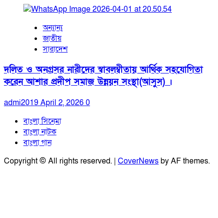
অন্যান্য
জাতীয়
সারাদেশ
দলিত ও অনগ্রসর নারীদের স্বাবলম্বীতায় আর্থিক সহযোগিতা
করেন আশার প্রদীপ সমাজ উন্নয়ন সংস্থা(আসুস) ।
admi2019
April 2, 2026
0
বাংলা সিনেমা
বাংলা নাটক
বাংলা গান
Copyright © All rights reserved.
|
CoverNews
by AF themes.