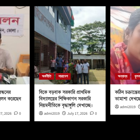
অর্থনীতি
সারাদেশ
অন্যান্য
খুলন
ন্ধনের
বিকে বড়বাক সরকারি প্রাথমিক
কঠিন চক্রান্তের 
মেলন করেছেন
বিদ্যালয়ের শিক্ষিকাগন সরকারি
তামাশা দেখছ
নিয়মনীতিকে বৃদ্ধাঙ্গুলি দেখাচ্ছে।
admi2019
27, 2026
0
admi2019
July 17, 2026
0