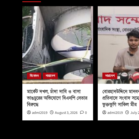
বিনোদন
সারাদেশ
সারাদেশ
মার্কেট দখল, চাঁদা দাবি ও বাসা
বোরহানউদ্দিনে মানবব
ভাঙচুরের অভিযোগে বিএনপি নেতার
প্রতিবাদে সংবাদ সম্
বিরুদ্ধে
ভুক্তভুগি সাকিল মীর
admi2019
August 3, 2026
0
admi2019
July 