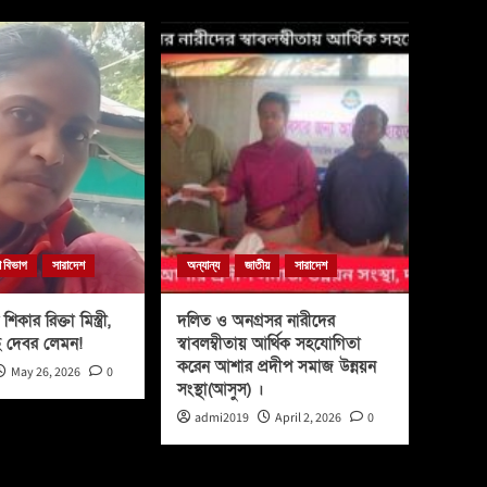
া বিভাগ
সারাদেশ
অন্যান্য
জাতীয়
সারাদেশ
শিকার রিক্তা মিস্ত্রী,
দলিত ও অনগ্রসর নারীদের
ে দেবর লেমন!
স্বাবলম্বীতায় আর্থিক সহযোগিতা
করেন আশার প্রদীপ সমাজ উন্নয়ন
May 26, 2026
0
সংস্থা(আসুস) ।
admi2019
April 2, 2026
0