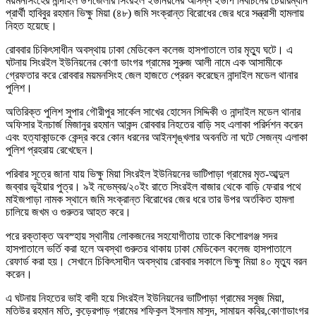
ময়মনসিংহের নান্দাইল উপজেলার সিংরইল ইউনিয়নের আসন্ন ইউপি নির্বাচনের চেয়ারম্যান
প্রার্থী হাবিবুর রহমান ভিক্ষু মিয়া (৪৮) জমি সংক্রান্ত বিরোধের জের ধরে সন্ত্রাসী হামলায়
নিহত হয়েছে।
রোববার চিকিৎসাধীন অবস্থায় ঢাকা মেডিকেল কলেজ হাসপাতালে তার মৃত্যু ঘটে। এ
ঘটনায় সিংরইল ইউনিয়নের কোণা ডাংগর গ্রামের সুরুজ আলী নামে এক আসামীকে
গ্রেফতার করে রোববার ময়মনসিংহ জেল হাজতে প্রেরন করেছেন নান্দাইল মডেল থানার
পুলিশ।
অতিরিক্ত পুলিশ সুপার গৌরীপুর সার্কেল সাখের হোসেন সিদ্দিকী ও নান্দাইল মডেল থানার
অফিসার ইনচার্জ মিজানুর রহমান আকন্দ রোববার নিহতের বাড়ি সহ এলাকা পরির্দশন করেন
এবং হত্যাকান্ডকে কেন্দ্র করে কোন ধরনের আইনশৃঙ্খলার অবনতি না ঘটে সেজন্য এলাকা
পুলিশ প্রহরায় রেখেছেন।
পরিবার সূত্রে জানা যায় ভিক্ষু মিয়া সিংরইল ইউনিয়নের ভাটিপাড়া গ্রামের মৃত-আব্দুল
জব্বার ভূইয়ার পুত্র। ৯ই নভেম্বর/২০ইং রাতে সিংরইল বাজার থেকে বাড়ি ফেরার পথে
মাইজপাড়া নামক স্থানে জমি সংক্রান্ত বিরোধের জের ধরে তার উপর অর্তকিত হামলা
চালিয়ে জখম ও গুরুতর আহত করে।
পরে রক্তাক্ত অবস্হায় স্থানীয় লোকজনের সহযোগীতায় তাকে কিশোরগঞ্জ সদর
হাসপাতালে ভর্তি করা হলে অবস্থা গুরুতর থাকায় ঢাকা মেডিকেল কলেজ হাসপাতালে
রেফার্ড করা হয়। সেখানে চিকিৎসাধীন অবস্থায় রোববার সকালে ভিক্ষু মিয়া ৪০ মৃত্যু বরন
করেন।
এ ঘটনায় নিহতের ভাই বাদী হয়ে সিংরইল ইউনিয়নের ভাটিপাড়া গ্রামের সবুজ মিয়া,
মতিউর রহমান মতি, কুড়েরপাড় গ্রামের শফিকুল ইসলাম মাসুদ, সামায়ন কবির,কোণাডাংগর